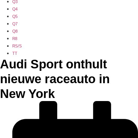
Q3
Q4
Q5
Q7
Q8
R8
RS/S
TT
Audi Sport onthult
nieuwe raceauto in
New York