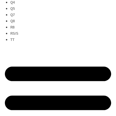
Q4
Q5
Q7
Q8
R8
RS/S
TT