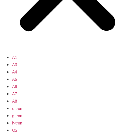
A1
A3
A4
A5
A6
A7
A8
e-tron
g-tron
h-tron
Q2