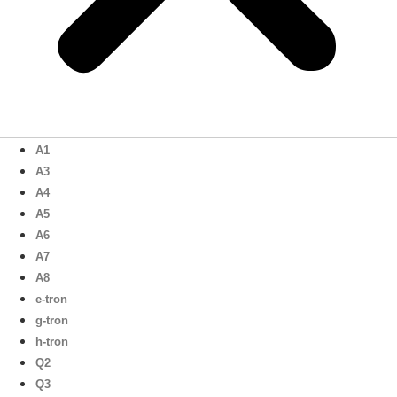
A1
A3
A4
A5
A6
A7
A8
e-tron
g-tron
h-tron
Q2
Q3