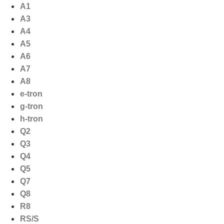
Ga
A1
naar
A3
de
A4
inhoud
A5
A6
A7
A8
e-tron
g-tron
h-tron
Q2
Q3
Q4
Q5
Q7
Q8
R8
RS/S