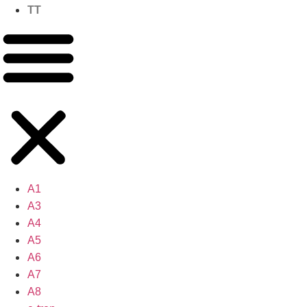
TT
A1
A3
A4
A5
A6
A7
A8