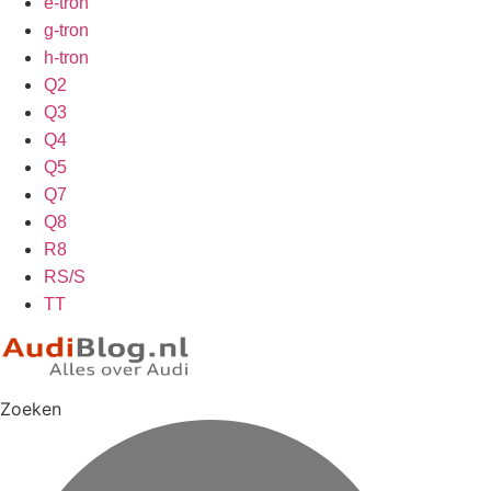
e-tron
g-tron
h-tron
Q2
Q3
Q4
Q5
Q7
Q8
R8
RS/S
TT
Zoeken