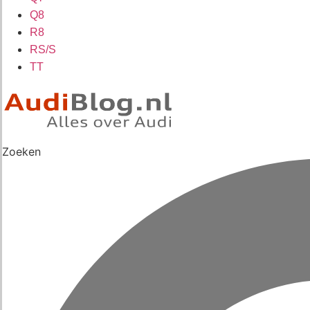
Q8
R8
RS/S
TT
Zoeken