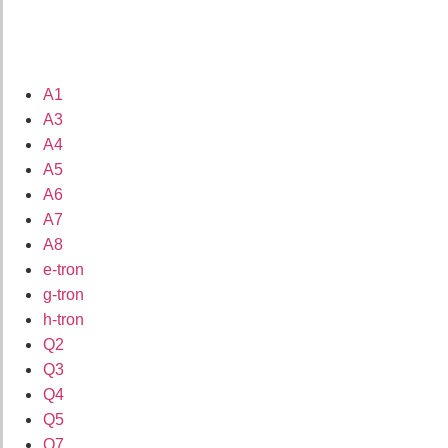
A1
A3
A4
A5
A6
A7
A8
e-tron
g-tron
h-tron
Q2
Q3
Q4
Q5
Q7