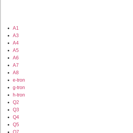
A1
A3
A4
A5
A6
A7
A8
e-tron
g-tron
h-tron
Q2
Q3
Q4
Q5
Q7