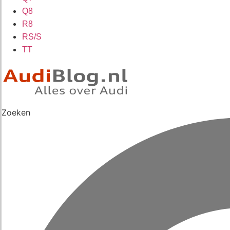
Q8
R8
RS/S
TT
Zoeken