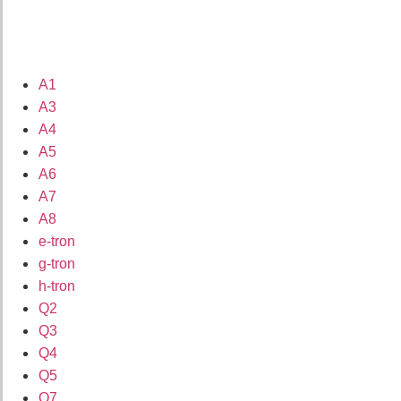
A1
A3
A4
A5
A6
A7
A8
e-tron
g-tron
h-tron
Q2
Q3
Q4
Q5
Q7