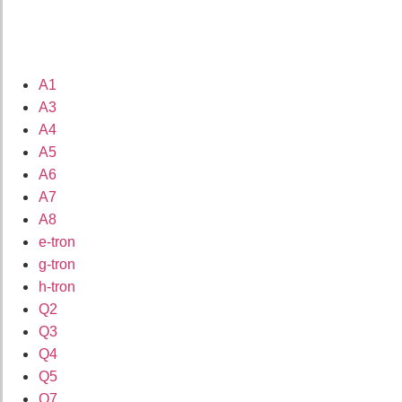
A1
A3
A4
A5
A6
A7
A8
e-tron
g-tron
h-tron
Q2
Q3
Q4
Q5
Q7