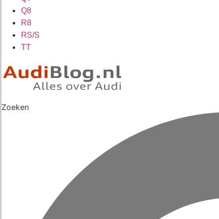
Q8
R8
RS/S
TT
Zoeken