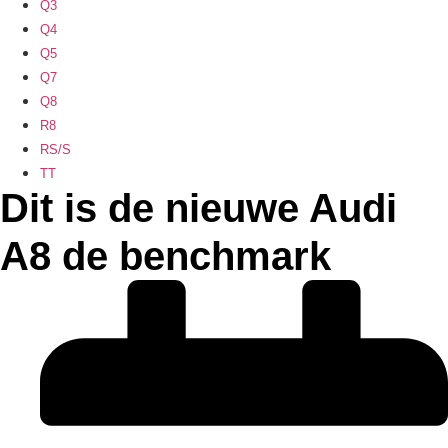
Q3
Q4
Q5
Q7
Q8
R8
RS/S
TT
Dit is de nieuwe Audi
A8 de benchmark