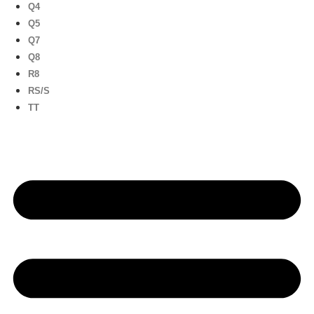
Q4
Q5
Q7
Q8
R8
RS/S
TT