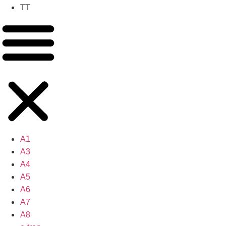
TT
A1
A3
A4
A5
A6
A7
A8