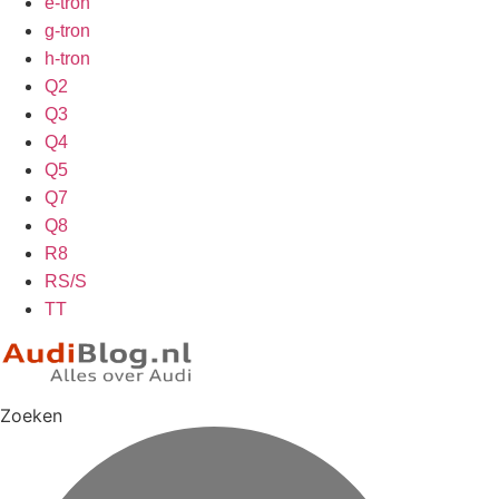
e-tron
g-tron
h-tron
Q2
Q3
Q4
Q5
Q7
Q8
R8
RS/S
TT
Zoeken