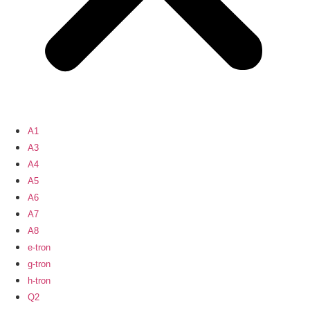
A1
A3
A4
A5
A6
A7
A8
e-tron
g-tron
h-tron
Q2