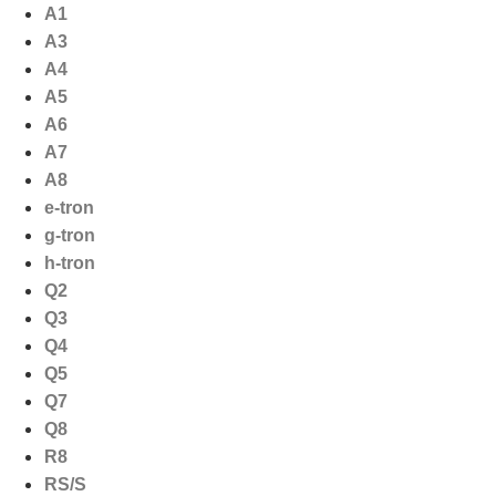
Ga
A1
naar
A3
de
A4
inhoud
A5
A6
A7
A8
e-tron
g-tron
h-tron
Q2
Q3
Q4
Q5
Q7
Q8
R8
RS/S