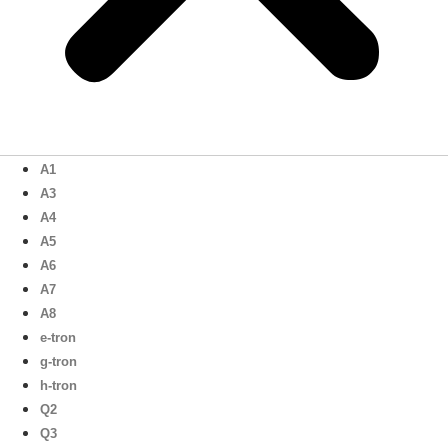
A1
A3
A4
A5
A6
A7
A8
e-tron
g-tron
h-tron
Q2
Q3