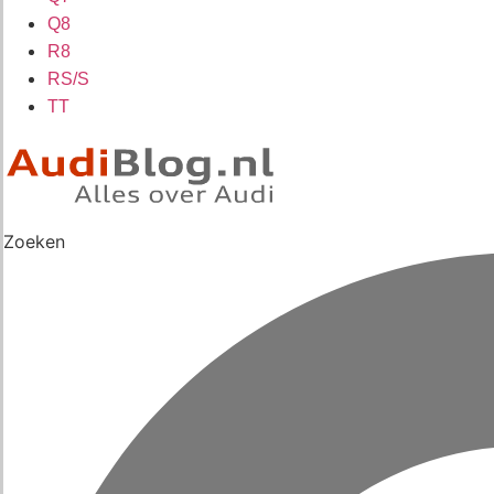
Q8
R8
RS/S
TT
Zoeken