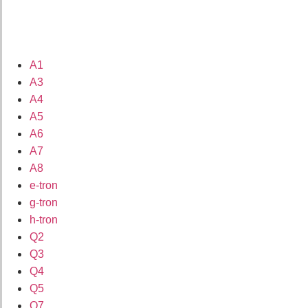
A1
A3
A4
A5
A6
A7
A8
e-tron
g-tron
h-tron
Q2
Q3
Q4
Q5
Q7