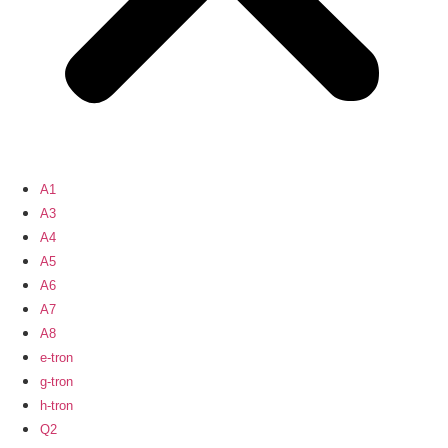
A1
A3
A4
A5
A6
A7
A8
e-tron
g-tron
h-tron
Q2