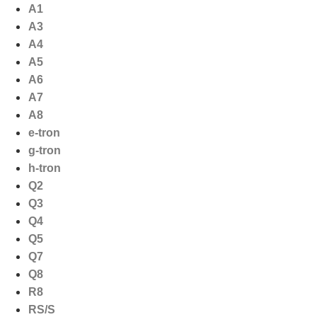
Ga
A1
naar
A3
de
A4
inhoud
A5
A6
A7
A8
e-tron
g-tron
h-tron
Q2
Q3
Q4
Q5
Q7
Q8
R8
RS/S