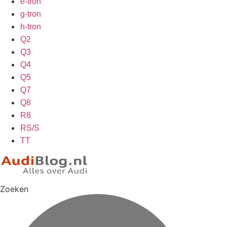
e-tron
g-tron
h-tron
Q2
Q3
Q4
Q5
Q7
Q8
R8
RS/S
TT
Zoeken