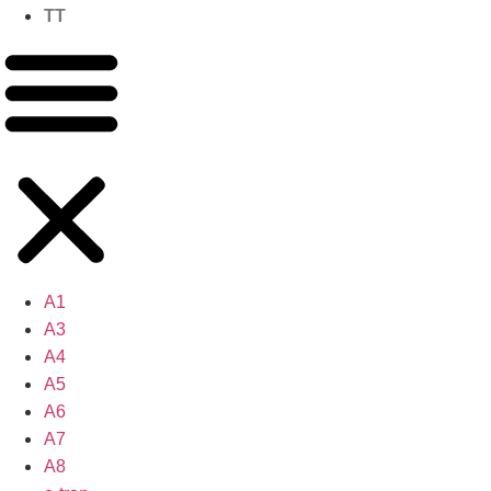
TT
A1
A3
A4
A5
A6
A7
A8