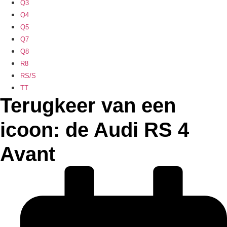
Q3
Q4
Q5
Q7
Q8
R8
RS/S
TT
Terugkeer van een
icoon: de Audi RS 4
Avant