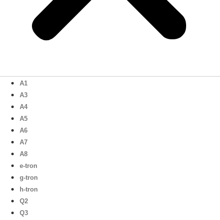
A1
A3
A4
A5
A6
A7
A8
e-tron
g-tron
h-tron
Q2
Q3