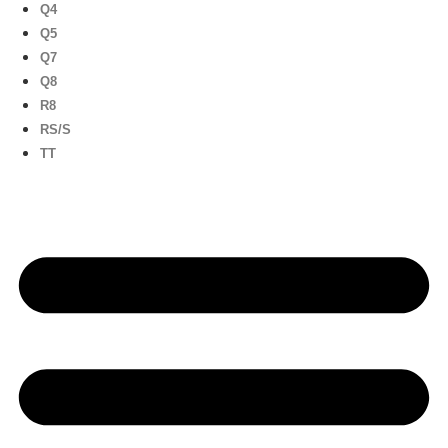
Q4
Q5
Q7
Q8
R8
RS/S
TT