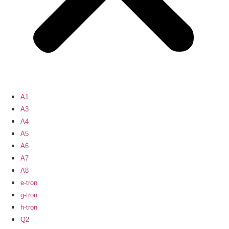
A1
A3
A4
A5
A6
A7
A8
e-tron
g-tron
h-tron
Q2