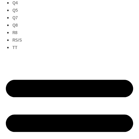
Q4
Q5
Q7
Q8
R8
RS/S
TT