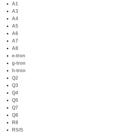
Ga
A1
naar
A3
de
A4
inhoud
A5
A6
A7
A8
e-tron
g-tron
h-tron
Q2
Q3
Q4
Q5
Q7
Q8
R8
RS/S