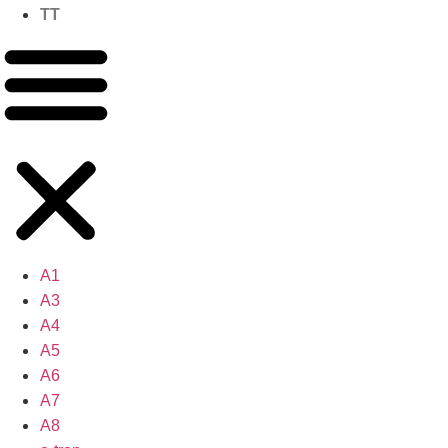
TT
A1
A3
A4
A5
A6
A7
A8