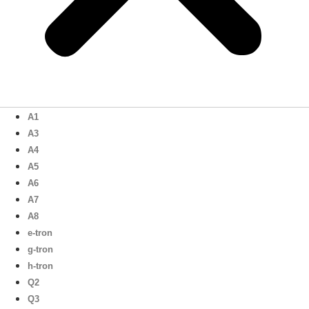
A1
A3
A4
A5
A6
A7
A8
e-tron
g-tron
h-tron
Q2
Q3