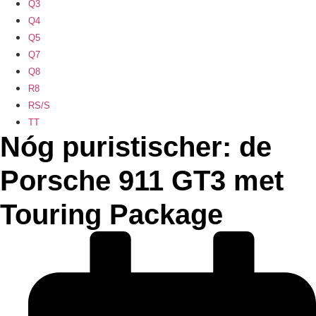
Q3
Q4
Q5
Q7
Q8
R8
RS/S
TT
Nóg puristischer: de
Porsche 911 GT3 met
Touring Package