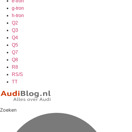
e-tron
g-tron
h-tron
Q2
Q3
Q4
Q5
Q7
Q8
R8
RS/S
TT
Zoeken