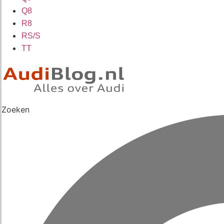
Q8
R8
RS/S
TT
Zoeken