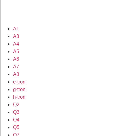
A1
A3
A4
A5
A6
A7
A8
e-tron
g-tron
h-tron
Q2
Q3
Q4
Q5
Q7