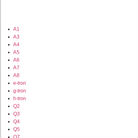
A1
A3
A4
A5
A6
A7
A8
e-tron
g-tron
h-tron
Q2
Q3
Q4
Q5
Q7