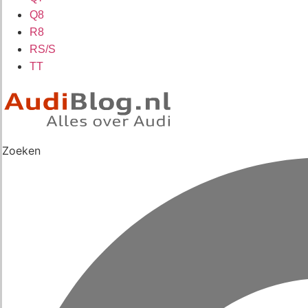
Q8
R8
RS/S
TT
Zoeken