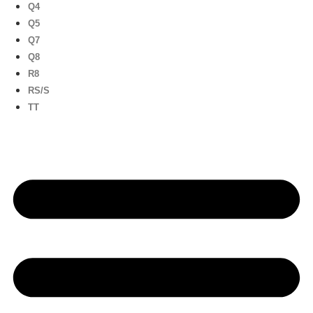
Q4
Q5
Q7
Q8
R8
RS/S
TT