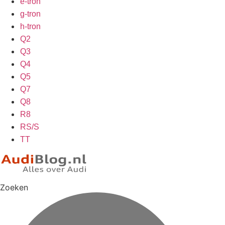
e-tron
g-tron
h-tron
Q2
Q3
Q4
Q5
Q7
Q8
R8
RS/S
TT
Zoeken