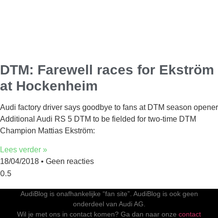
DTM: Farewell races for Ekström
at Hockenheim
Audi factory driver says goodbye to fans at DTM season opener
Additional Audi RS 5 DTM to be fielded for two-time DTM
Champion Mattias Ekström:
Lees verder »
18/04/2018
Geen reacties
AudiBlog is onafhankelijke “fan site”. AudiBlog is ook geen
onderdeel van Audi AG.
Wil je met ons in contact komen? Ga dan naar onze
contact