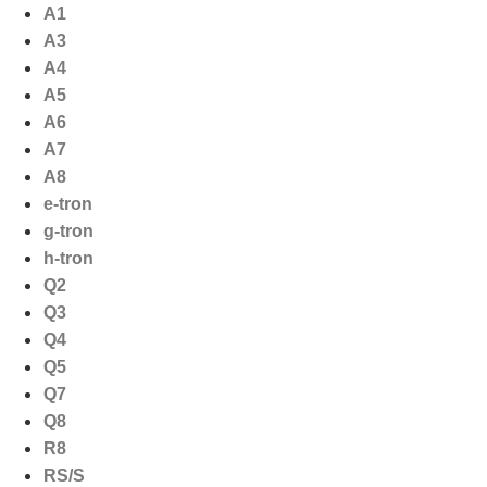
Ga
A1
naar
A3
de
A4
inhoud
A5
A6
A7
A8
e-tron
g-tron
h-tron
Q2
Q3
Q4
Q5
Q7
Q8
R8
RS/S