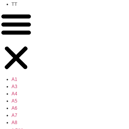
TT
A1
A3
A4
A5
A6
A7
A8