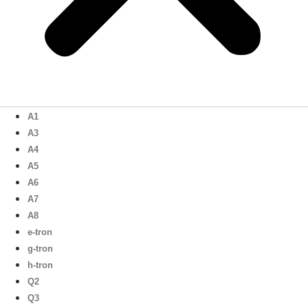
A1
A3
A4
A5
A6
A7
A8
e-tron
g-tron
h-tron
Q2
Q3