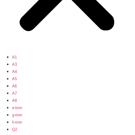
A1
A3
A4
A5
A6
A7
A8
e-tron
g-tron
h-tron
Q2