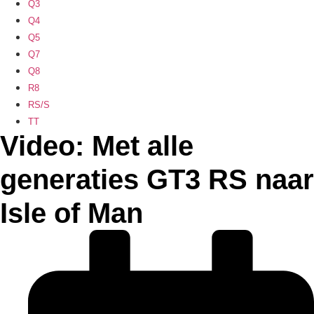
Q3
Q4
Q5
Q7
Q8
R8
RS/S
TT
Video: Met alle
generaties GT3 RS naar
Isle of Man