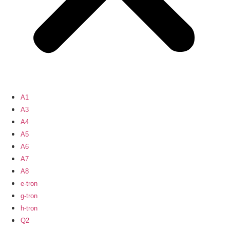
A1
A3
A4
A5
A6
A7
A8
e-tron
g-tron
h-tron
Q2