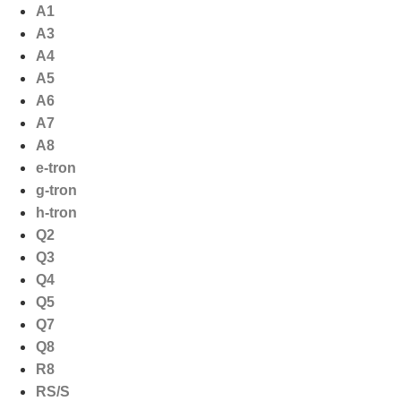
Ga
A1
naar
A3
de
A4
inhoud
A5
A6
A7
A8
e-tron
g-tron
h-tron
Q2
Q3
Q4
Q5
Q7
Q8
R8
RS/S