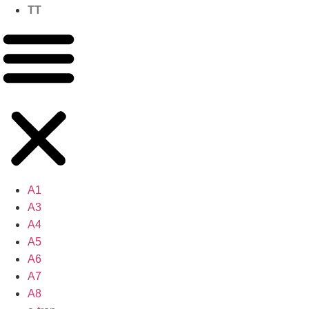
TT
A1
A3
A4
A5
A6
A7
A8