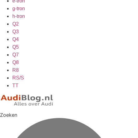
e-tron
g-tron
h-tron
Q2
Q3
Q4
Q5
Q7
Q8
R8
RS/S
TT
Zoeken