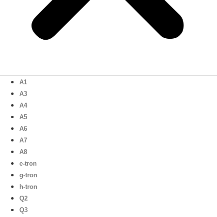
A1
A3
A4
A5
A6
A7
A8
e-tron
g-tron
h-tron
Q2
Q3