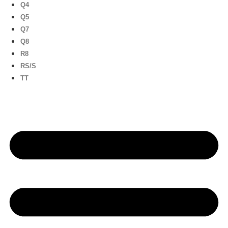
Q4
Q5
Q7
Q8
R8
RS/S
TT