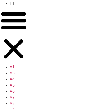
TT
A1
A3
A4
A5
A6
A7
A8