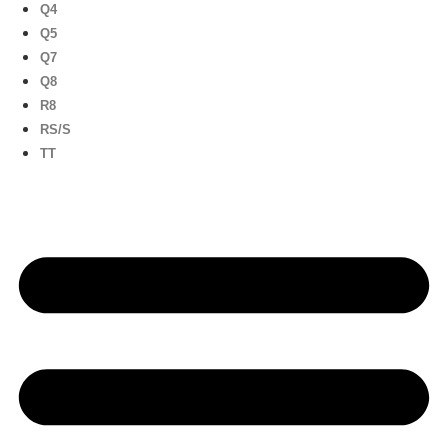
Q4
Q5
Q7
Q8
R8
RS/S
TT