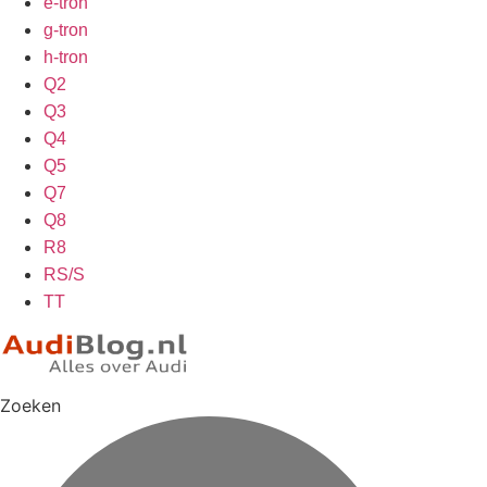
e-tron
g-tron
h-tron
Q2
Q3
Q4
Q5
Q7
Q8
R8
RS/S
TT
Zoeken