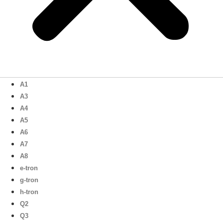
A1
A3
A4
A5
A6
A7
A8
e-tron
g-tron
h-tron
Q2
Q3