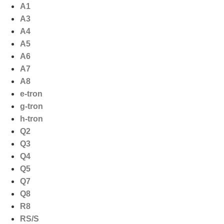
Ga
A1
naar
A3
de
A4
inhoud
A5
A6
A7
A8
e-tron
g-tron
h-tron
Q2
Q3
Q4
Q5
Q7
Q8
R8
RS/S