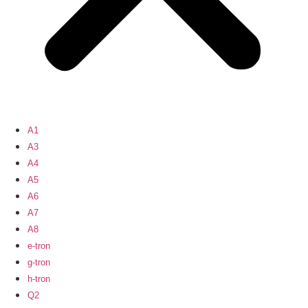
A1
A3
A4
A5
A6
A7
A8
e-tron
g-tron
h-tron
Q2