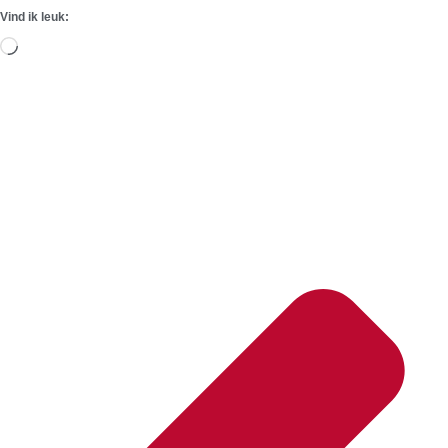
Vind ik leuk:
Aan
het
laden...