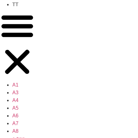
TT
A1
A3
A4
A5
A6
A7
A8