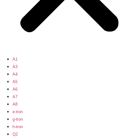
A1
A3
A4
A5
A6
A7
A8
e-tron
g-tron
h-tron
Q2