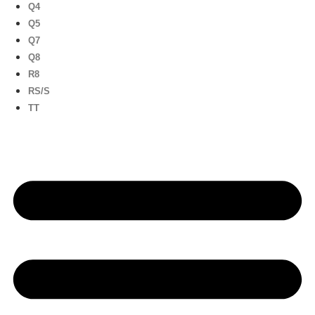
Q4
Q5
Q7
Q8
R8
RS/S
TT