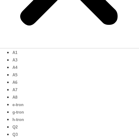
A1
A3
A4
A5
A6
A7
A8
e-tron
g-tron
h-tron
Q2
Q3