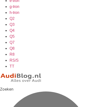
e-tron
g-tron
h-tron
Q2
Q3
Q4
Q5
Q7
Q8
R8
RS/S
TT
Zoeken