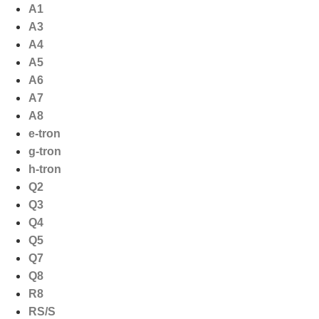
Ga
A1
naar
A3
de
A4
inhoud
A5
A6
A7
A8
e-tron
g-tron
h-tron
Q2
Q3
Q4
Q5
Q7
Q8
R8
RS/S