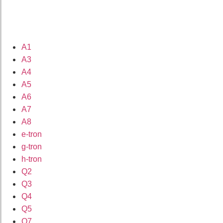
A1
A3
A4
A5
A6
A7
A8
e-tron
g-tron
h-tron
Q2
Q3
Q4
Q5
Q7