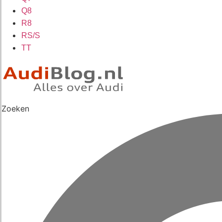
Q8
R8
RS/S
TT
Zoeken