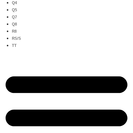
Q4
Q5
Q7
Q8
R8
RS/S
TT