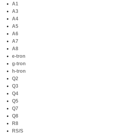
Ga
A1
naar
A3
de
A4
inhoud
A5
A6
A7
A8
e-tron
g-tron
h-tron
Q2
Q3
Q4
Q5
Q7
Q8
R8
RS/S