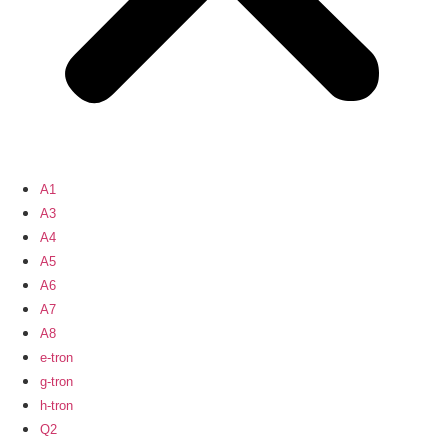
A1
A3
A4
A5
A6
A7
A8
e-tron
g-tron
h-tron
Q2