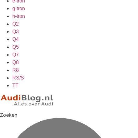
e-tron
g-tron
h-tron
Q2
Q3
Q4
Q5
Q7
Q8
R8
RS/S
TT
Zoeken