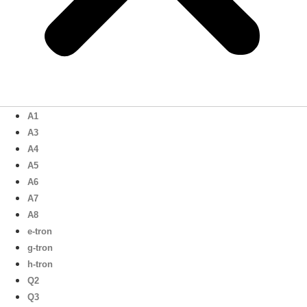
A1
A3
A4
A5
A6
A7
A8
e-tron
g-tron
h-tron
Q2
Q3