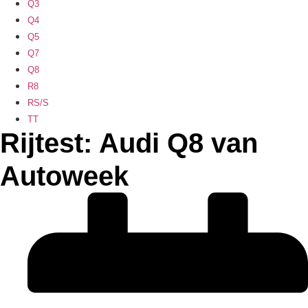
Q3
Q4
Q5
Q7
Q8
R8
RS/S
TT
Rijtest: Audi Q8 van
Autoweek