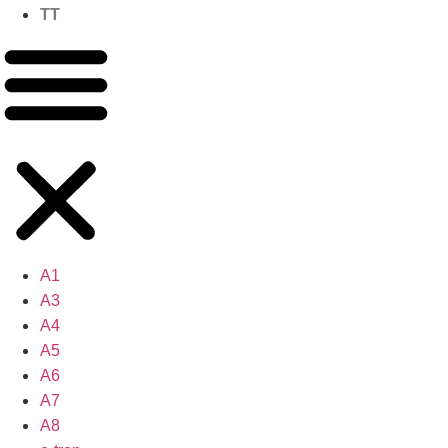
TT
A1
A3
A4
A5
A6
A7
A8