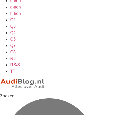
e-tron
g-tron
h-tron
Q2
Q3
Q4
Q5
Q7
Q8
R8
RS/S
TT
Zoeken