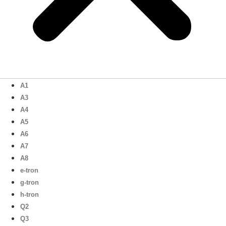
A1
A3
A4
A5
A6
A7
A8
e-tron
g-tron
h-tron
Q2
Q3