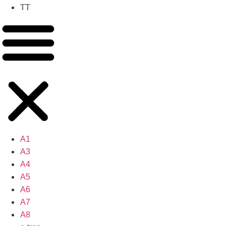
TT
A1
A3
A4
A5
A6
A7
A8