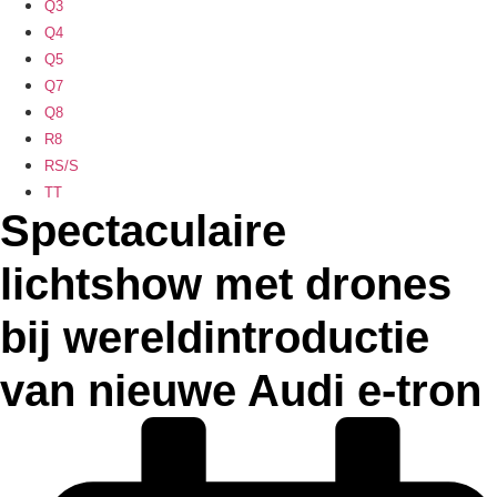
Q3
Q4
Q5
Q7
Q8
R8
RS/S
TT
Spectaculaire
lichtshow met drones
bij wereldintroductie
van nieuwe Audi e-tron