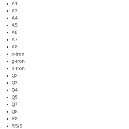
Ga
A1
naar
A3
de
A4
inhoud
A5
A6
A7
A8
e-tron
g-tron
h-tron
Q2
Q3
Q4
Q5
Q7
Q8
R8
RS/S