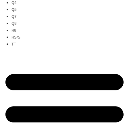
Q4
Q5
Q7
Q8
R8
RS/S
TT