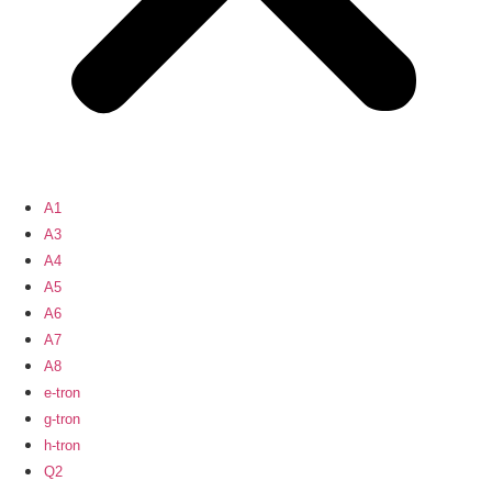
A1
A3
A4
A5
A6
A7
A8
e-tron
g-tron
h-tron
Q2