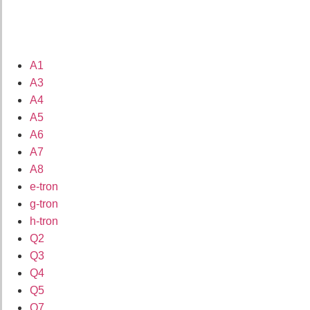
A1
A3
A4
A5
A6
A7
A8
e-tron
g-tron
h-tron
Q2
Q3
Q4
Q5
Q7