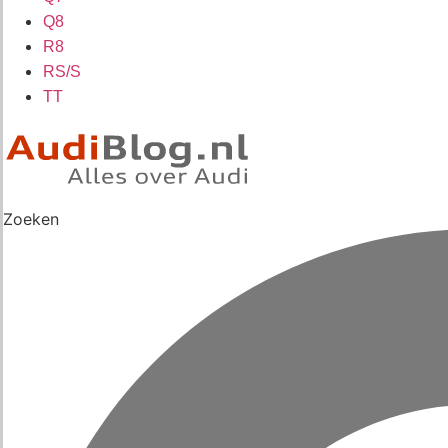
Q8
R8
RS/S
TT
Zoeken