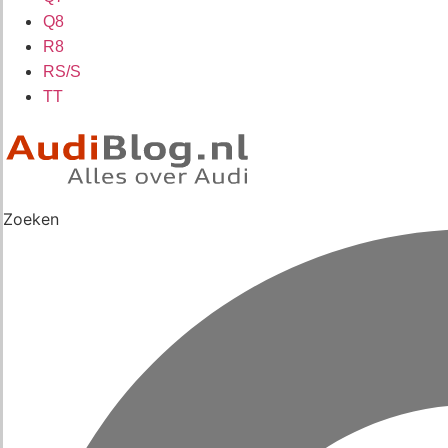
Q8
R8
RS/S
TT
Zoeken