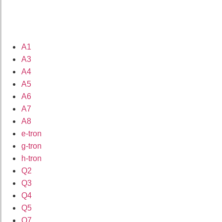
A1
A3
A4
A5
A6
A7
A8
e-tron
g-tron
h-tron
Q2
Q3
Q4
Q5
Q7