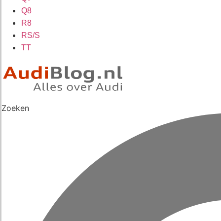
Q8
R8
RS/S
TT
Zoeken