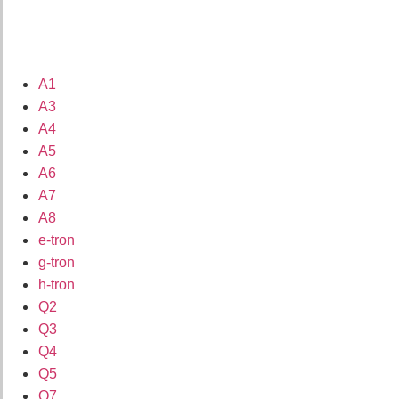
A1
A3
A4
A5
A6
A7
A8
e-tron
g-tron
h-tron
Q2
Q3
Q4
Q5
Q7