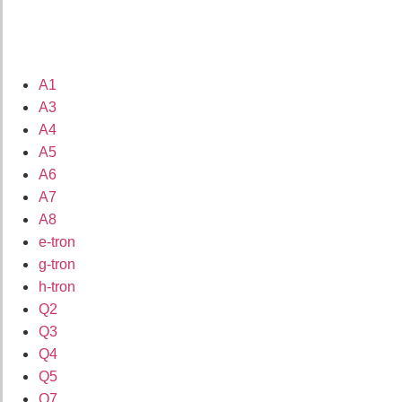
A1
A3
A4
A5
A6
A7
A8
e-tron
g-tron
h-tron
Q2
Q3
Q4
Q5
Q7