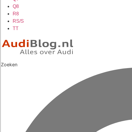
Q8
R8
RS/S
TT
Zoeken