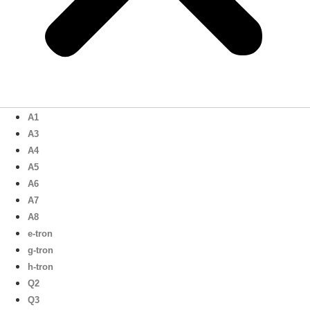
A1
A3
A4
A5
A6
A7
A8
e-tron
g-tron
h-tron
Q2
Q3