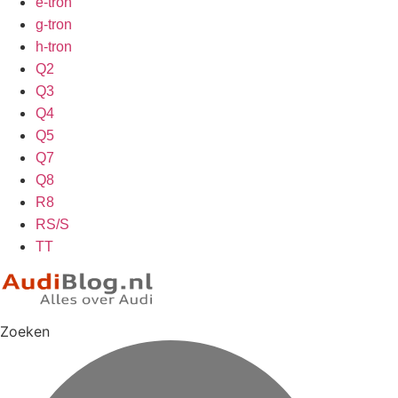
e-tron
g-tron
h-tron
Q2
Q3
Q4
Q5
Q7
Q8
R8
RS/S
TT
Zoeken