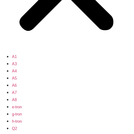
A1
A3
A4
A5
A6
A7
A8
e-tron
g-tron
h-tron
Q2