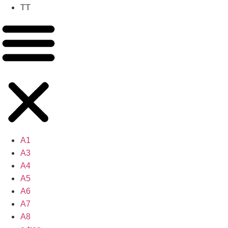
TT
A1
A3
A4
A5
A6
A7
A8