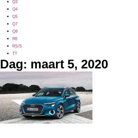
Q3
Q4
Q5
Q7
Q8
R8
RS/S
TT
Dag: maart 5, 2020