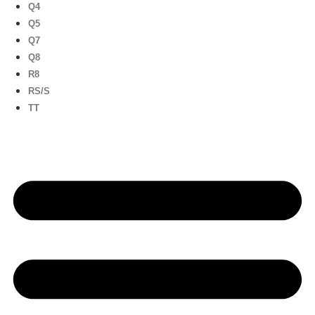
Q4
Q5
Q7
Q8
R8
RS/S
TT