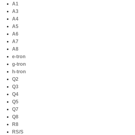
Ga
A1
naar
A3
de
A4
inhoud
A5
A6
A7
A8
e-tron
g-tron
h-tron
Q2
Q3
Q4
Q5
Q7
Q8
R8
RS/S