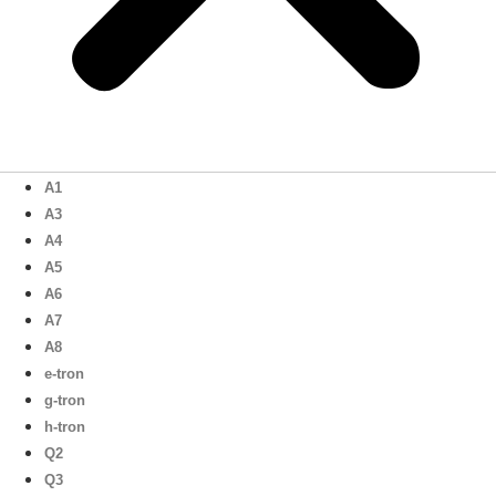
A1
A3
A4
A5
A6
A7
A8
e-tron
g-tron
h-tron
Q2
Q3