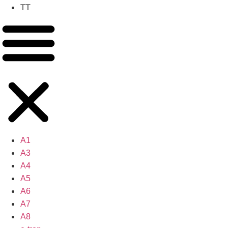
TT
A1
A3
A4
A5
A6
A7
A8