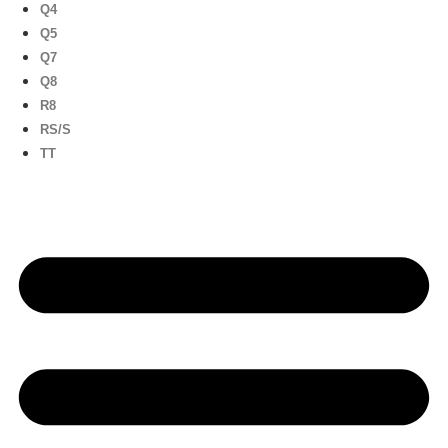
Q4
Q5
Q7
Q8
R8
RS/S
TT