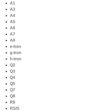
Ga
A1
naar
A3
de
A4
inhoud
A5
A6
A7
A8
e-tron
g-tron
h-tron
Q2
Q3
Q4
Q5
Q7
Q8
R8
RS/S