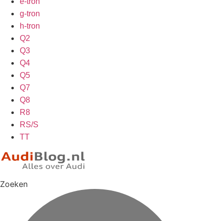
e-tron
g-tron
h-tron
Q2
Q3
Q4
Q5
Q7
Q8
R8
RS/S
TT
Zoeken