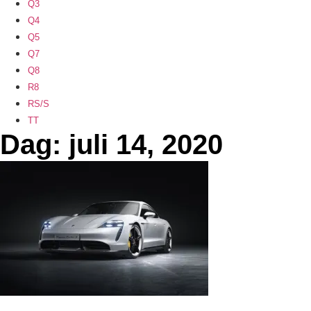
Q3
Q4
Q5
Q7
Q8
R8
RS/S
TT
Dag: juli 14, 2020