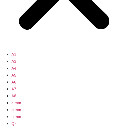
A1
A3
A4
A5
A6
A7
A8
e-tron
g-tron
h-tron
Q2