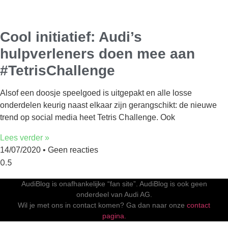
Cool initiatief: Audi’s
hulpverleners doen mee aan
#TetrisChallenge
Alsof een doosje speelgoed is uitgepakt en alle losse
onderdelen keurig naast elkaar zijn gerangschikt: de nieuwe
trend op social media heet Tetris Challenge. Ook
Lees verder »
14/07/2020
Geen reacties
AudiBlog is onafhankelijke “fan site”. AudiBlog is ook geen
onderdeel van Audi AG.
Wil je met ons in contact komen? Ga dan naar onze
contact
pagina.