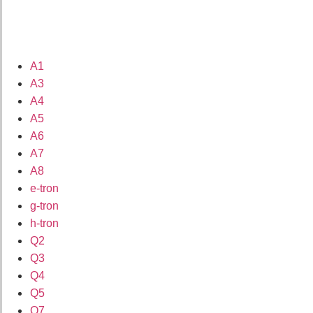
A1
A3
A4
A5
A6
A7
A8
e-tron
g-tron
h-tron
Q2
Q3
Q4
Q5
Q7