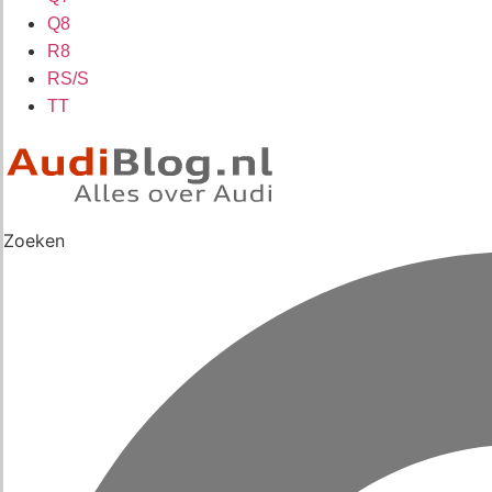
Q8
R8
RS/S
TT
Zoeken