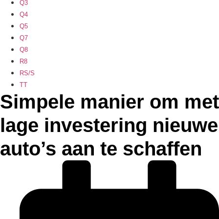
Q3
Q4
Q5
Q7
Q8
R8
RS/S
TT
Simpele manier om met
lage investering nieuwe
auto’s aan te schaffen