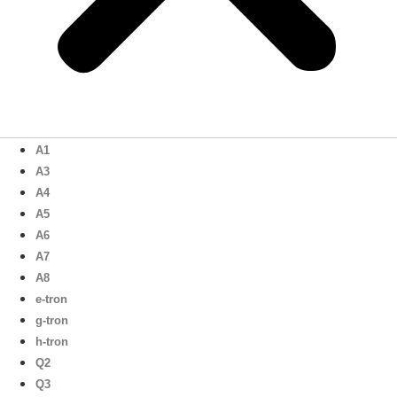
A1
A3
A4
A5
A6
A7
A8
e-tron
g-tron
h-tron
Q2
Q3