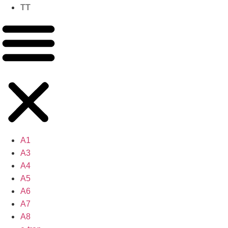
TT
A1
A3
A4
A5
A6
A7
A8