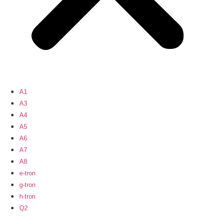
A1
A3
A4
A5
A6
A7
A8
e-tron
g-tron
h-tron
Q2