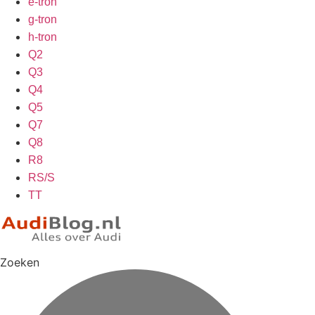
e-tron
g-tron
h-tron
Q2
Q3
Q4
Q5
Q7
Q8
R8
RS/S
TT
Zoeken