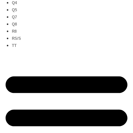
Q4
Q5
Q7
Q8
R8
RS/S
TT