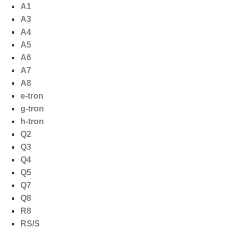
Ga
A1
naar
A3
de
A4
inhoud
A5
A6
A7
A8
e-tron
g-tron
h-tron
Q2
Q3
Q4
Q5
Q7
Q8
R8
RS/S