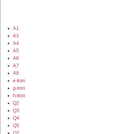
A1
A3
A4
A5
A6
A7
A8
e-tron
g-tron
h-tron
Q2
Q3
Q4
Q5
Q7