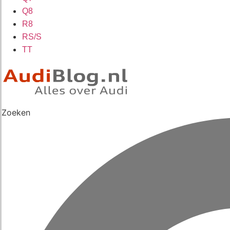
Q8
R8
RS/S
TT
Zoeken