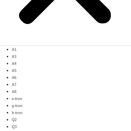
A1
A3
A4
A5
A6
A7
A8
e-tron
g-tron
h-tron
Q2
Q3