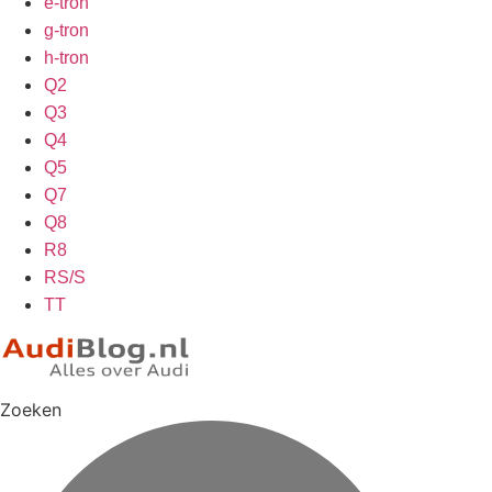
e-tron
g-tron
h-tron
Q2
Q3
Q4
Q5
Q7
Q8
R8
RS/S
TT
Zoeken