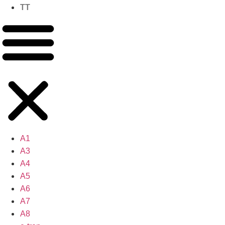
TT
A1
A3
A4
A5
A6
A7
A8