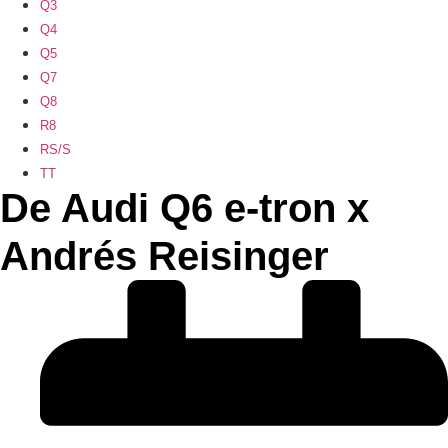
Q3
Q4
Q5
Q7
Q8
R8
RS/S
TT
De Audi Q6 e-tron x
Andrés Reisinger