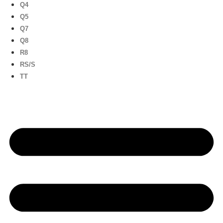
Q4
Q5
Q7
Q8
R8
RS/S
TT