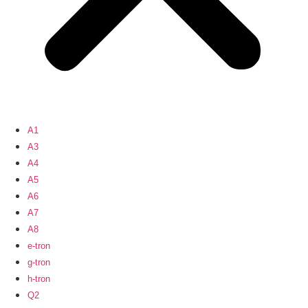
A1
A3
A4
A5
A6
A7
A8
e-tron
g-tron
h-tron
Q2