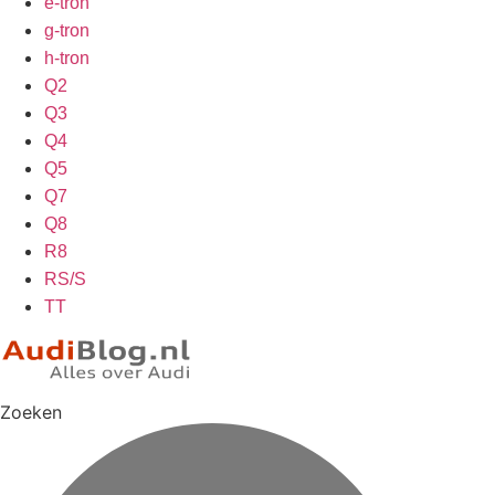
e-tron
g-tron
h-tron
Q2
Q3
Q4
Q5
Q7
Q8
R8
RS/S
TT
Zoeken