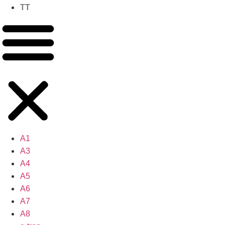
TT
A1
A3
A4
A5
A6
A7
A8