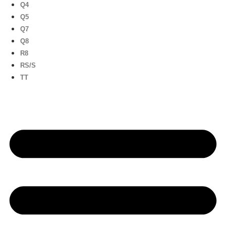
Q4
Q5
Q7
Q8
R8
RS/S
TT