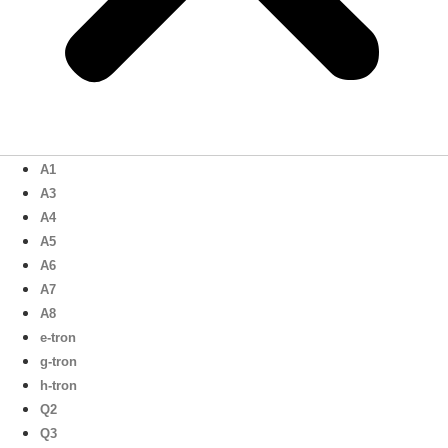
A1
A3
A4
A5
A6
A7
A8
e-tron
g-tron
h-tron
Q2
Q3