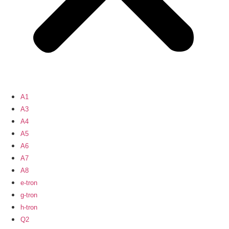
A1
A3
A4
A5
A6
A7
A8
e-tron
g-tron
h-tron
Q2