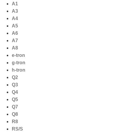
Ga
A1
naar
A3
de
A4
inhoud
A5
A6
A7
A8
e-tron
g-tron
h-tron
Q2
Q3
Q4
Q5
Q7
Q8
R8
RS/S