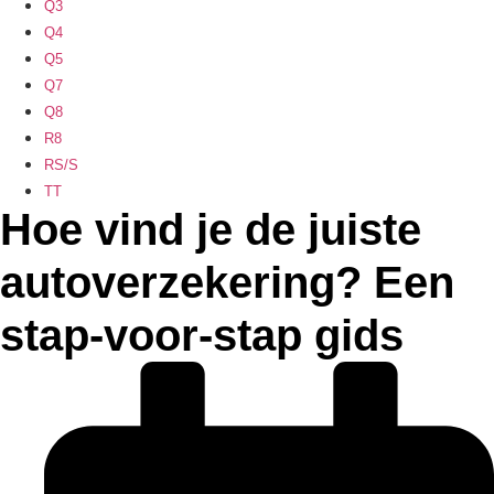
Q3
Q4
Q5
Q7
Q8
R8
RS/S
TT
Hoe vind je de juiste
autoverzekering? Een
stap-voor-stap gids