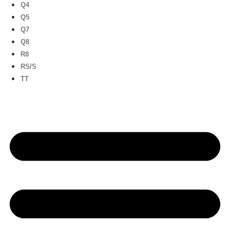
Q4
Q5
Q7
Q8
R8
RS/S
TT