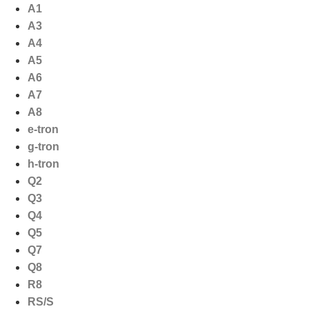
Ga
A1
naar
A3
de
A4
inhoud
A5
A6
A7
A8
e-tron
g-tron
h-tron
Q2
Q3
Q4
Q5
Q7
Q8
R8
RS/S