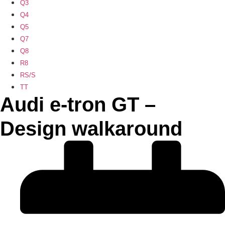
Q3
Q4
Q5
Q7
Q8
R8
RS/S
TT
Audi e-tron GT –
Design walkaround