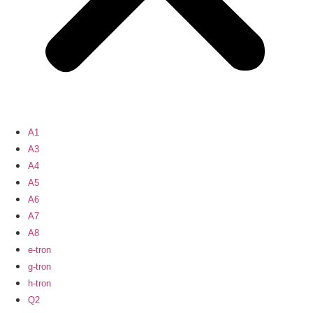
A1
A3
A4
A5
A6
A7
A8
e-tron
g-tron
h-tron
Q2