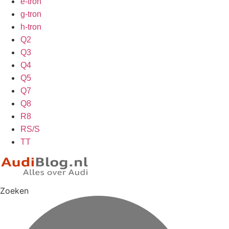
e-tron
g-tron
h-tron
Q2
Q3
Q4
Q5
Q7
Q8
R8
RS/S
TT
Zoeken