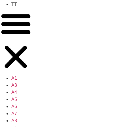
TT
A1
A3
A4
A5
A6
A7
A8