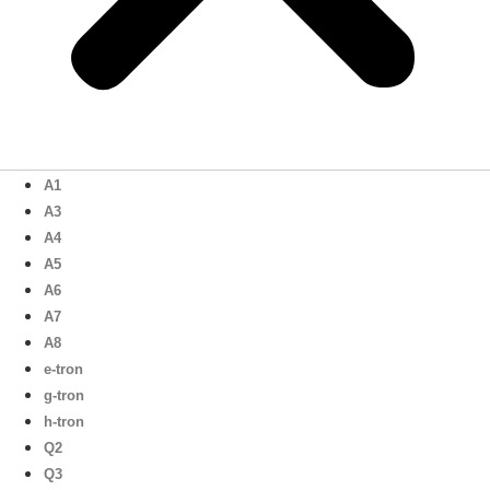
A1
A3
A4
A5
A6
A7
A8
e-tron
g-tron
h-tron
Q2
Q3