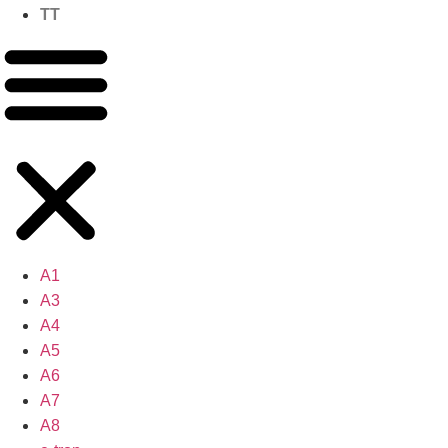
TT
A1
A3
A4
A5
A6
A7
A8