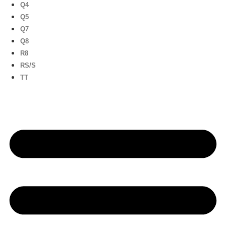
Q4
Q5
Q7
Q8
R8
RS/S
TT