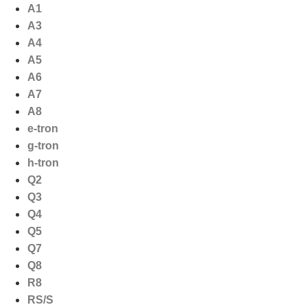
Ga
A1
naar
A3
de
A4
inhoud
A5
A6
A7
A8
e-tron
g-tron
h-tron
Q2
Q3
Q4
Q5
Q7
Q8
R8
RS/S