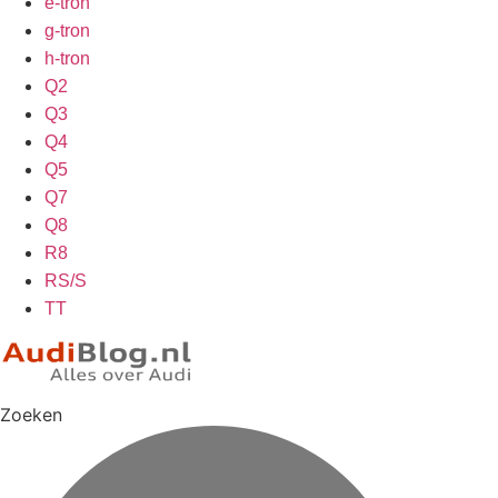
e-tron
g-tron
h-tron
Q2
Q3
Q4
Q5
Q7
Q8
R8
RS/S
TT
Zoeken