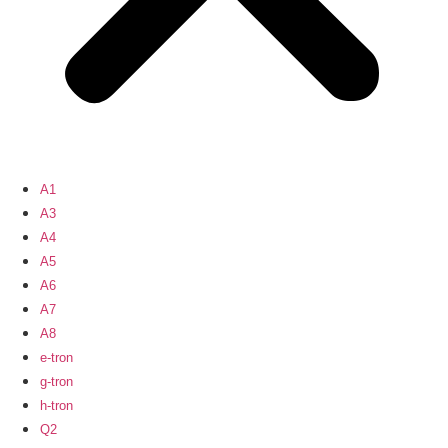
A1
A3
A4
A5
A6
A7
A8
e-tron
g-tron
h-tron
Q2