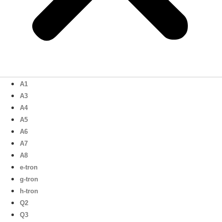
A1
A3
A4
A5
A6
A7
A8
e-tron
g-tron
h-tron
Q2
Q3