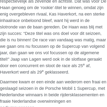
respectievelijk als zevende en achtste. Dat was voor De
Haan genoeg om de ‘rookie’-titel te winnen, omdat zijn
enig overgebleven rivaal, Kas Haverkort, na een sterke
inhaalrace onbeloond bleef, want hij werd in de
slotronde van de baan gereden. De Haan was blij met
zijn succes: “Deze titel was ons doel voor dit seizoen,
die is nu binnen! De race van vandaag was matig, maar
we gaan ons nu focussen op de Supercup van volgend
jaar, dan gaan we ons vol focussen op de algemene
titel!” Jaap van Lagen werd ook in de slotfase geraakt
e
door een concurrent en sloot de race als 25
af,
e
Haverkort werd als 29
geklasseerd.
Daarmee kwam er een einde aan wederom een fraai en
geslaagd seizoen in de Porsche Mobil 1 Supercup, met
Nederlandse winnaars in beide rijdersklassementen en
fraaie Nederlandse overwinningen en