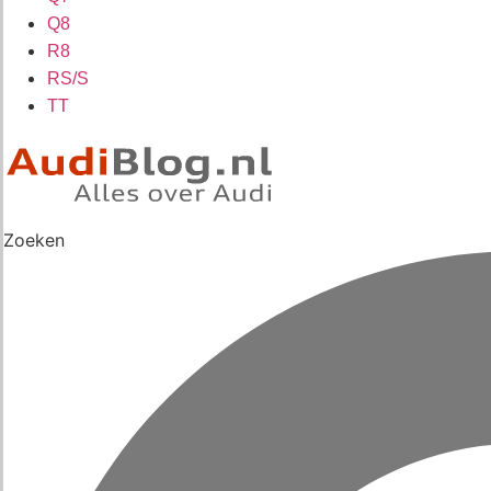
Q8
R8
RS/S
TT
Zoeken