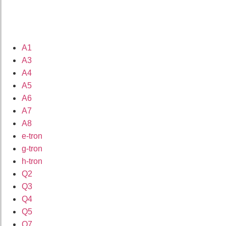
A1
A3
A4
A5
A6
A7
A8
e-tron
g-tron
h-tron
Q2
Q3
Q4
Q5
Q7