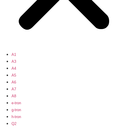
A1
A3
A4
A5
A6
A7
A8
e-tron
g-tron
h-tron
Q2