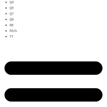
Q4
Q5
Q7
Q8
R8
RS/S
TT