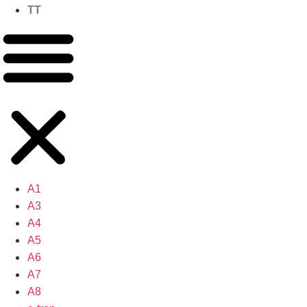
TT
A1
A3
A4
A5
A6
A7
A8