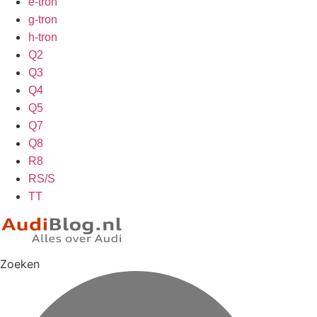
e-tron
g-tron
h-tron
Q2
Q3
Q4
Q5
Q7
Q8
R8
RS/S
TT
Zoeken