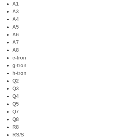
Ga
A1
naar
A3
de
A4
inhoud
A5
A6
A7
A8
e-tron
g-tron
h-tron
Q2
Q3
Q4
Q5
Q7
Q8
R8
RS/S