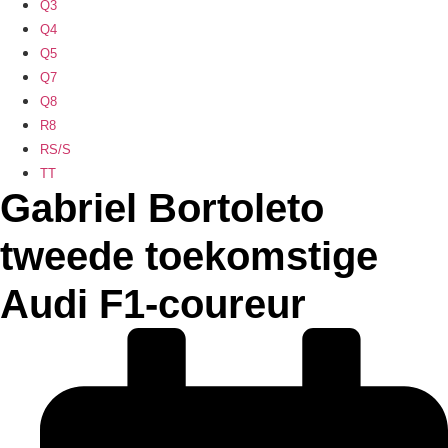
Q3
Q4
Q5
Q7
Q8
R8
RS/S
TT
Gabriel Bortoleto
tweede toekomstige
Audi F1-coureur