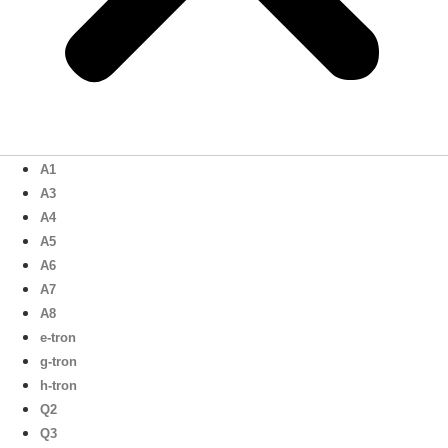
A1
A3
A4
A5
A6
A7
A8
e-tron
g-tron
h-tron
Q2
Q3