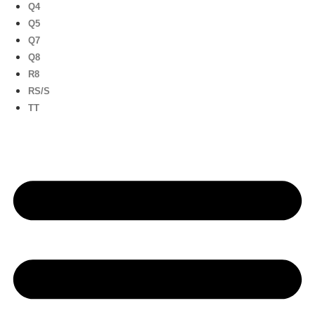
Q4
Q5
Q7
Q8
R8
RS/S
TT