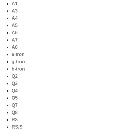
Ga
A1
naar
A3
de
A4
inhoud
A5
A6
A7
A8
e-tron
g-tron
h-tron
Q2
Q3
Q4
Q5
Q7
Q8
R8
RS/S