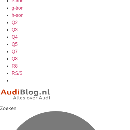
e-tron
g-tron
h-tron
Q2
Q3
Q4
Q5
Q7
Q8
R8
RS/S
TT
Zoeken