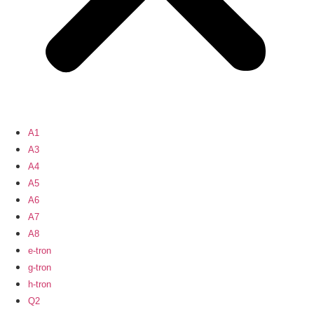
A1
A3
A4
A5
A6
A7
A8
e-tron
g-tron
h-tron
Q2