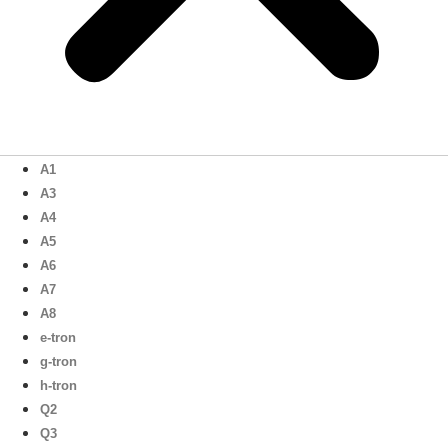
A1
A3
A4
A5
A6
A7
A8
e-tron
g-tron
h-tron
Q2
Q3