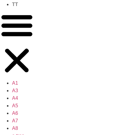
TT
A1
A3
A4
A5
A6
A7
A8