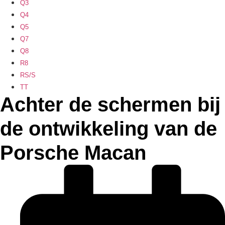
Q3
Q4
Q5
Q7
Q8
R8
RS/S
TT
Achter de schermen bij
de ontwikkeling van de
Porsche Macan