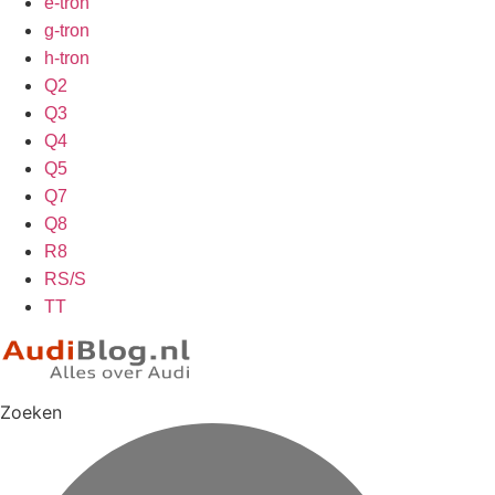
e-tron
g-tron
h-tron
Q2
Q3
Q4
Q5
Q7
Q8
R8
RS/S
TT
Zoeken