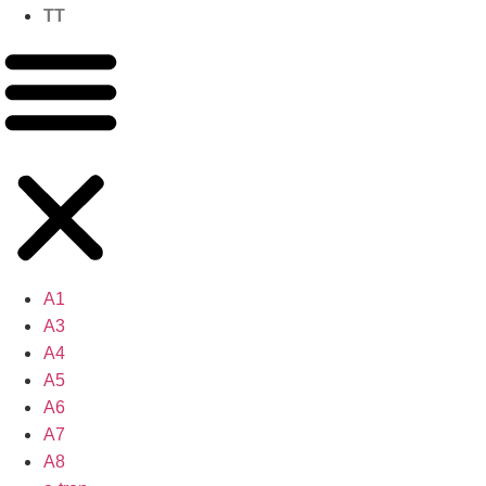
TT
A1
A3
A4
A5
A6
A7
A8