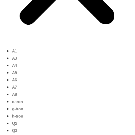
A1
A3
A4
A5
A6
A7
A8
e-tron
g-tron
h-tron
Q2
Q3