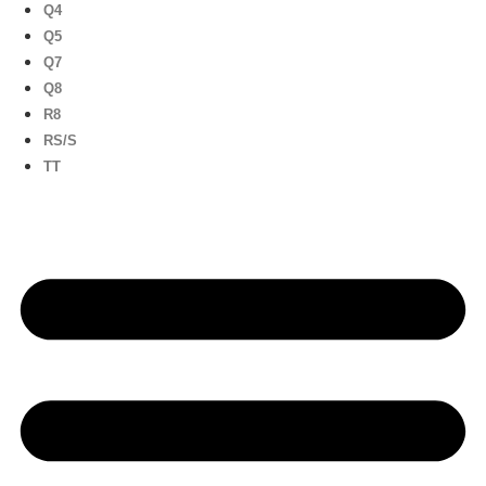
Q4
Q5
Q7
Q8
R8
RS/S
TT