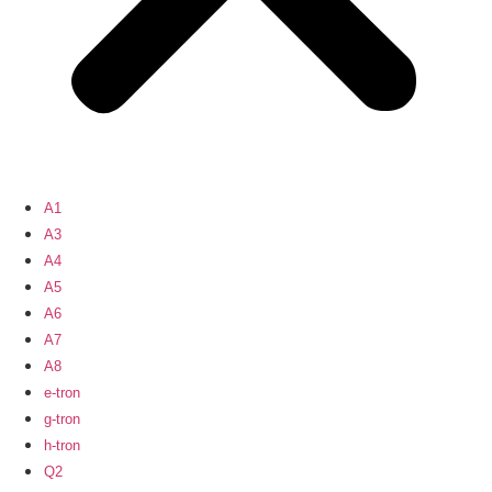
A1
A3
A4
A5
A6
A7
A8
e-tron
g-tron
h-tron
Q2