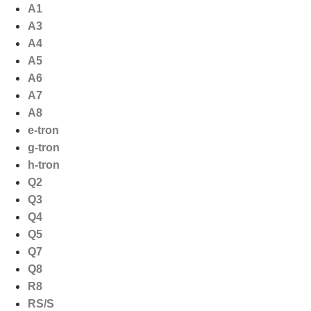
Ga
A1
naar
A3
de
A4
inhoud
A5
A6
A7
A8
e-tron
g-tron
h-tron
Q2
Q3
Q4
Q5
Q7
Q8
R8
RS/S