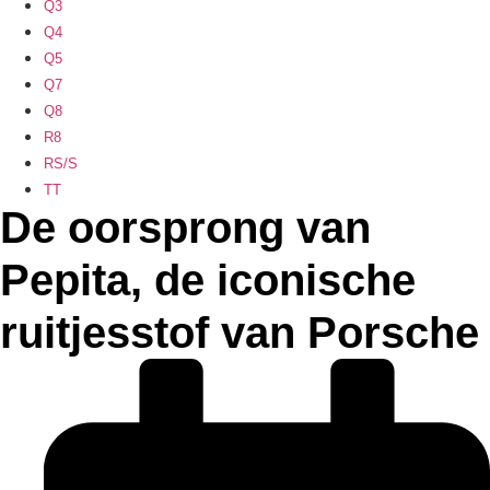
Q3
Q4
Q5
Q7
Q8
R8
RS/S
TT
De oorsprong van
Pepita, de iconische
ruitjesstof van Porsche