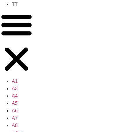
TT
A1
A3
A4
A5
A6
A7
A8