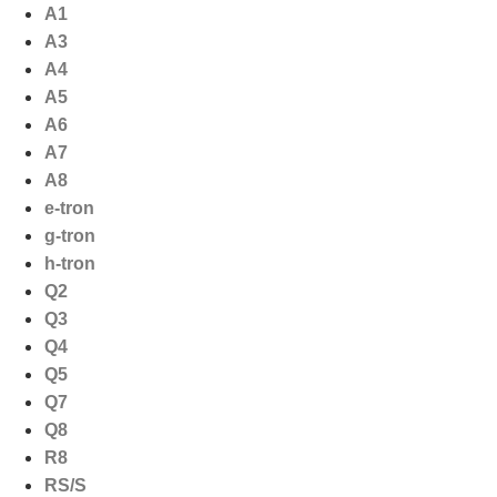
Ga
A1
naar
A3
de
A4
inhoud
A5
A6
A7
A8
e-tron
g-tron
h-tron
Q2
Q3
Q4
Q5
Q7
Q8
R8
RS/S