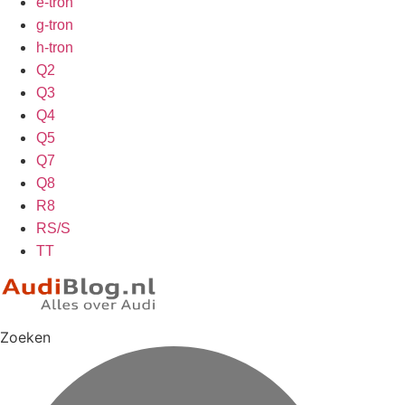
e-tron
g-tron
h-tron
Q2
Q3
Q4
Q5
Q7
Q8
R8
RS/S
TT
Zoeken