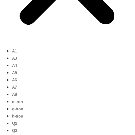
A1
A3
A4
A5
A6
A7
A8
e-tron
g-tron
h-tron
Q2
Q3