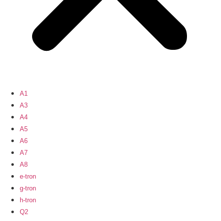
A1
A3
A4
A5
A6
A7
A8
e-tron
g-tron
h-tron
Q2