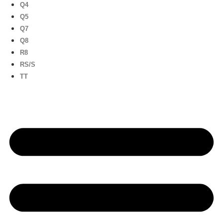
Q4
Q5
Q7
Q8
R8
RS/S
TT