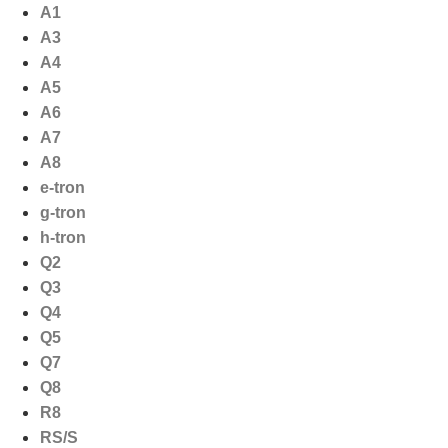
Ga
A1
naar
A3
de
A4
inhoud
A5
A6
A7
A8
e-tron
g-tron
h-tron
Q2
Q3
Q4
Q5
Q7
Q8
R8
RS/S