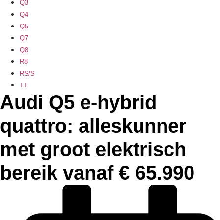
Q3
Q4
Q5
Q7
Q8
R8
RS/S
TT
Audi Q5 e-hybrid
quattro: alleskunner
met groot elektrisch
bereik vanaf € 65.990