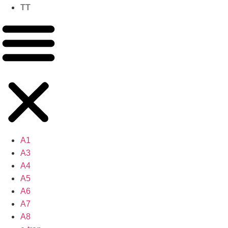
TT
A1
A3
A4
A5
A6
A7
A8