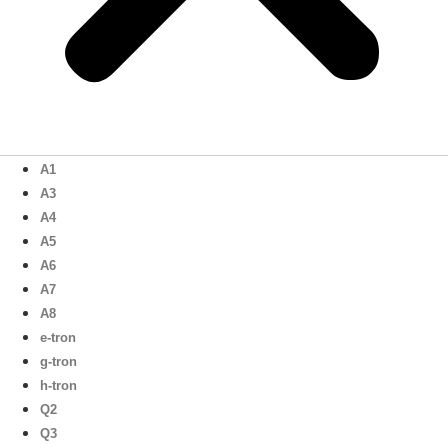
A1
A3
A4
A5
A6
A7
A8
e-tron
g-tron
h-tron
Q2
Q3