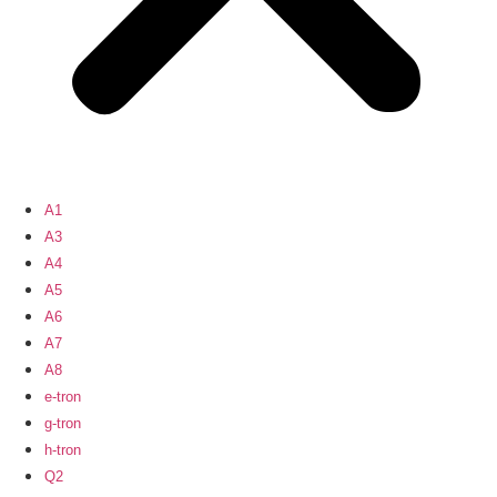
A1
A3
A4
A5
A6
A7
A8
e-tron
g-tron
h-tron
Q2