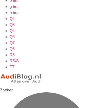
e-tron
g-tron
h-tron
Q2
Q3
Q4
Q5
Q7
Q8
R8
RS/S
TT
Zoeken