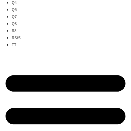
Q4
Q5
Q7
Q8
R8
RS/S
TT