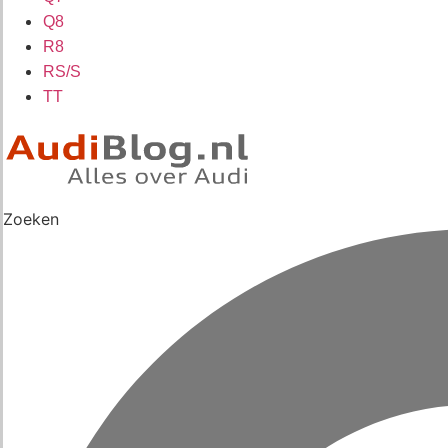
Q8
R8
RS/S
TT
Zoeken