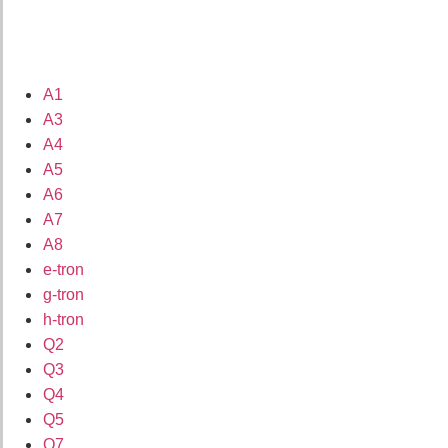
A1
A3
A4
A5
A6
A7
A8
e-tron
g-tron
h-tron
Q2
Q3
Q4
Q5
Q7