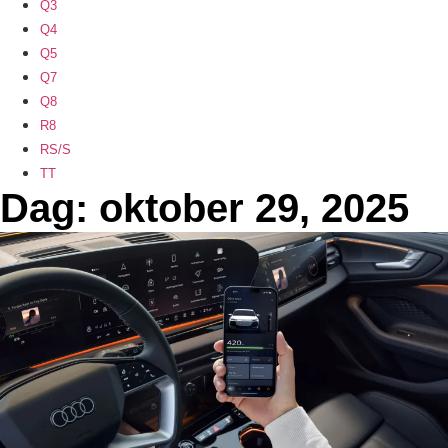
Q3
Q4
Q5
Q7
Q8
R8
RS/S
TT
Dag: oktober 29, 2025