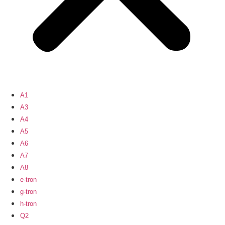
A1
A3
A4
A5
A6
A7
A8
e-tron
g-tron
h-tron
Q2