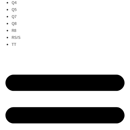
Q4
Q5
Q7
Q8
R8
RS/S
TT