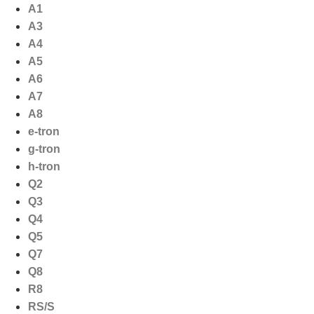
Ga
A1
naar
A3
de
A4
inhoud
A5
A6
A7
A8
e-tron
g-tron
h-tron
Q2
Q3
Q4
Q5
Q7
Q8
R8
RS/S