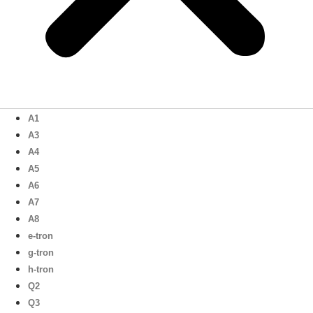
A1
A3
A4
A5
A6
A7
A8
e-tron
g-tron
h-tron
Q2
Q3