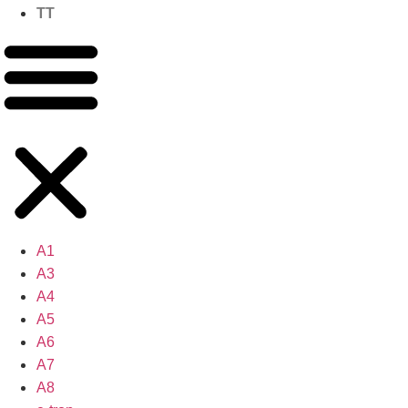
TT
A1
A3
A4
A5
A6
A7
A8