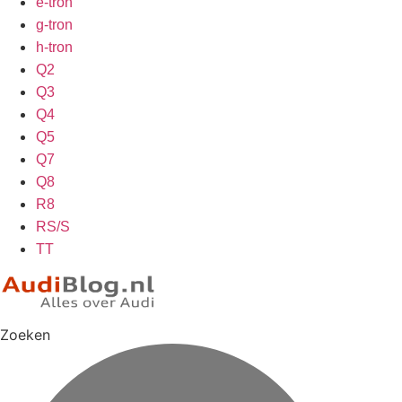
e-tron
g-tron
h-tron
Q2
Q3
Q4
Q5
Q7
Q8
R8
RS/S
TT
Zoeken