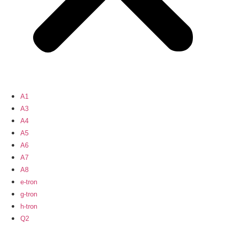
A1
A3
A4
A5
A6
A7
A8
e-tron
g-tron
h-tron
Q2