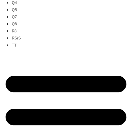
Q4
Q5
Q7
Q8
R8
RS/S
TT