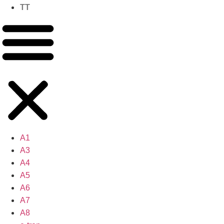
TT
A1
A3
A4
A5
A6
A7
A8