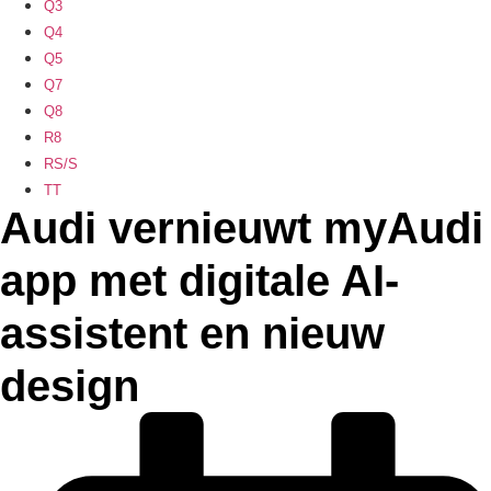
Q3
Q4
Q5
Q7
Q8
R8
RS/S
TT
Audi vernieuwt myAudi
app met digitale AI-
assistent en nieuw
design