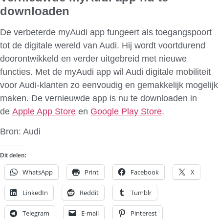
downloaden
De verbeterde myAudi app fungeert als toegangspoort
tot de digitale wereld van Audi. Hij wordt voortdurend
doorontwikkeld en verder uitgebreid met nieuwe
functies. Met de myAudi app wil Audi digitale mobiliteit
voor Audi-klanten zo eenvoudig en gemakkelijk mogelijk
maken. De vernieuwde app is nu te downloaden in
de
Apple App Store
en
Google Play Store
.
Bron: Audi
Dit delen:
WhatsApp
Print
Facebook
X
LinkedIn
Reddit
Tumblr
Telegram
E-mail
Pinterest