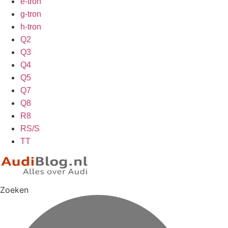
e-tron
g-tron
h-tron
Q2
Q3
Q4
Q5
Q7
Q8
R8
RS/S
TT
Zoeken