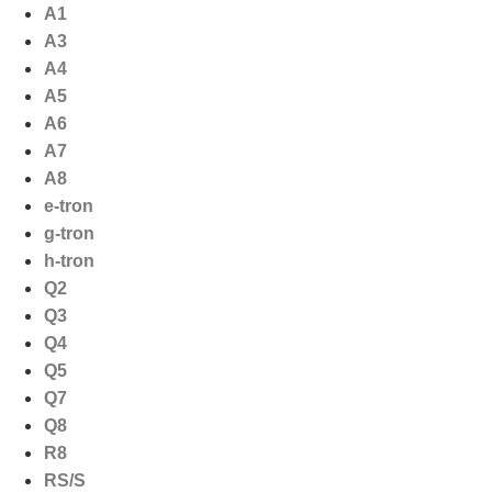
Ga
A1
naar
A3
de
A4
inhoud
A5
A6
A7
A8
e-tron
g-tron
h-tron
Q2
Q3
Q4
Q5
Q7
Q8
R8
RS/S