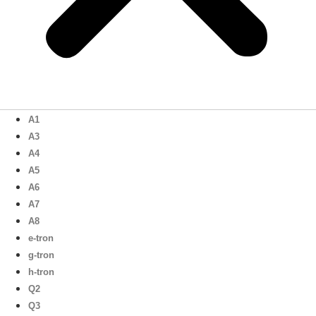
A1
A3
A4
A5
A6
A7
A8
e-tron
g-tron
h-tron
Q2
Q3