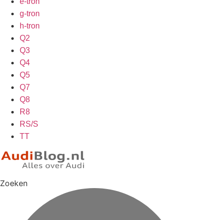
e-tron
g-tron
h-tron
Q2
Q3
Q4
Q5
Q7
Q8
R8
RS/S
TT
Zoeken