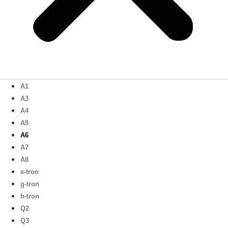
A1
A3
A4
A5
A6
A7
A8
e-tron
g-tron
h-tron
Q2
Q3