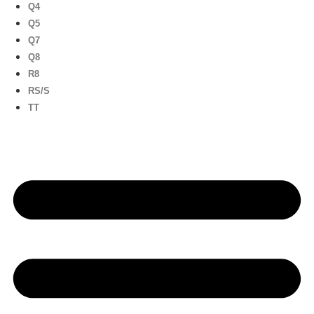
Q4
Q5
Q7
Q8
R8
RS/S
TT