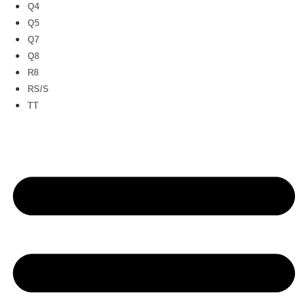
Q4
Q5
Q7
Q8
R8
RS/S
TT