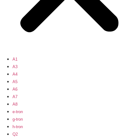
A1
A3
A4
A5
A6
A7
A8
e-tron
g-tron
h-tron
Q2