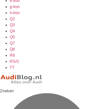
e-tron
g-tron
h-tron
Q2
Q3
Q4
Q5
Q7
Q8
R8
RS/S
TT
Zoeken