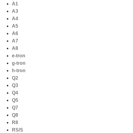
Ga
A1
naar
A3
de
A4
inhoud
A5
A6
A7
A8
e-tron
g-tron
h-tron
Q2
Q3
Q4
Q5
Q7
Q8
R8
RS/S