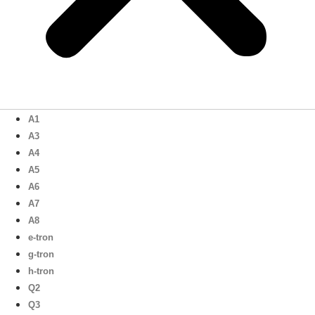
A1
A3
A4
A5
A6
A7
A8
e-tron
g-tron
h-tron
Q2
Q3