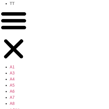
TT
A1
A3
A4
A5
A6
A7
A8