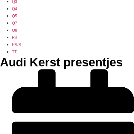
Q3
Q4
Q5
Q7
Q8
R8
RS/S
TT
Audi Kerst presentjes