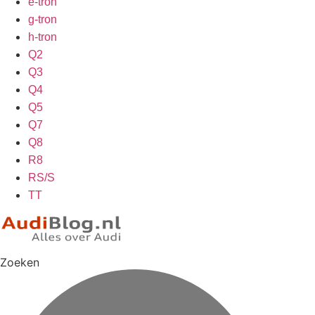
e-tron
g-tron
h-tron
Q2
Q3
Q4
Q5
Q7
Q8
R8
RS/S
TT
Zoeken