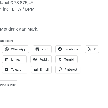
label € 78.875,=*
* incl. BTW / BPM
Met dank aan Mark.
Dit delen:
WhatsApp
Print
Facebook
X
LinkedIn
Reddit
Tumblr
Telegram
E-mail
Pinterest
Vind ik leuk: