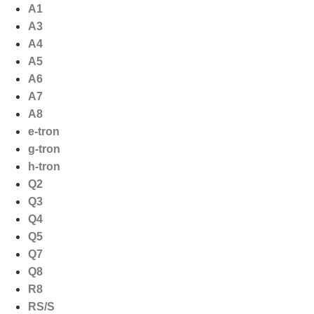
Ga
A1
naar
A3
de
A4
inhoud
A5
A6
A7
A8
e-tron
g-tron
h-tron
Q2
Q3
Q4
Q5
Q7
Q8
R8
RS/S