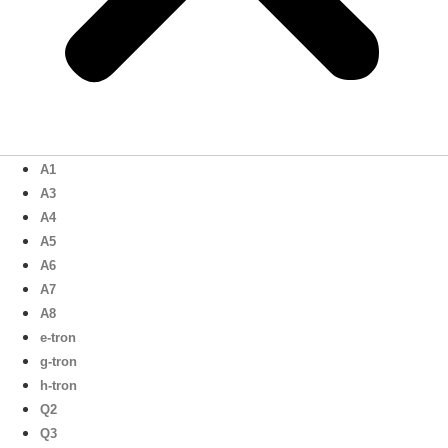
A1
A3
A4
A5
A6
A7
A8
e-tron
g-tron
h-tron
Q2
Q3