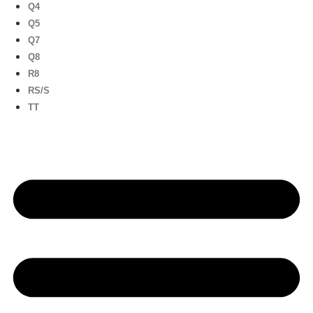
Q4
Q5
Q7
Q8
R8
RS/S
TT