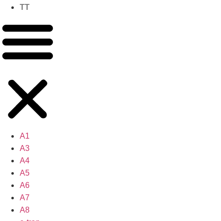
TT
A1
A3
A4
A5
A6
A7
A8