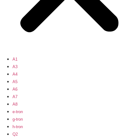
A1
A3
A4
A5
A6
A7
A8
e-tron
g-tron
h-tron
Q2