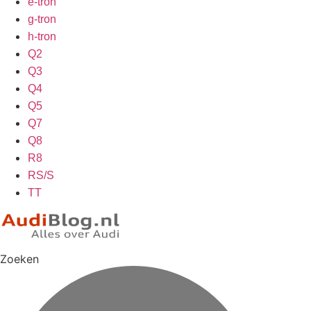
e-tron
g-tron
h-tron
Q2
Q3
Q4
Q5
Q7
Q8
R8
RS/S
TT
Zoeken