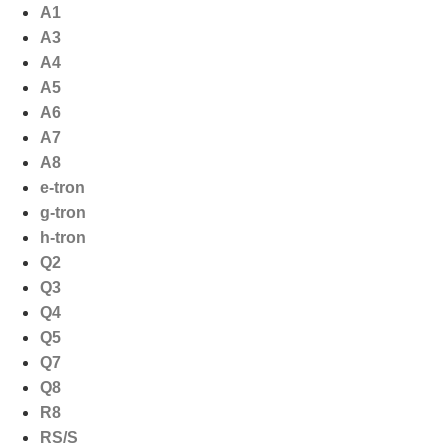
Ga
A1
naar
A3
de
A4
inhoud
A5
A6
A7
A8
e-tron
g-tron
h-tron
Q2
Q3
Q4
Q5
Q7
Q8
R8
RS/S