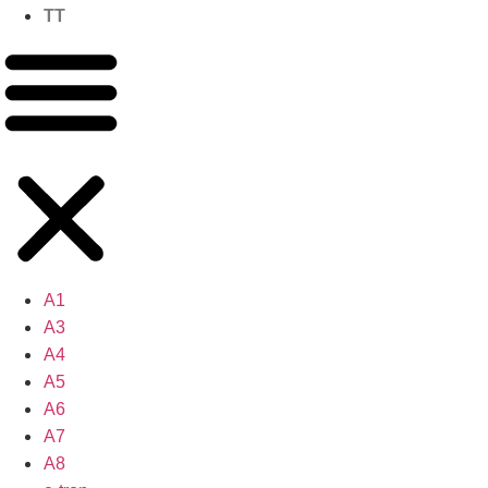
TT
A1
A3
A4
A5
A6
A7
A8