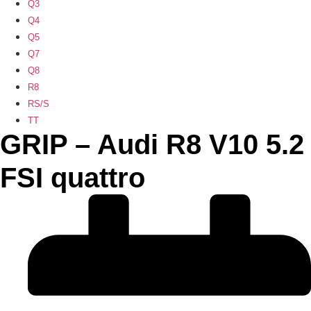
Q3
Q4
Q5
Q7
Q8
R8
RS/S
TT
GRIP – Audi R8 V10 5.2
FSI quattro