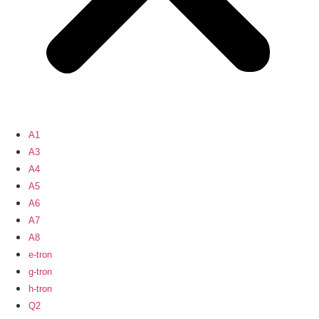
A1
A3
A4
A5
A6
A7
A8
e-tron
g-tron
h-tron
Q2