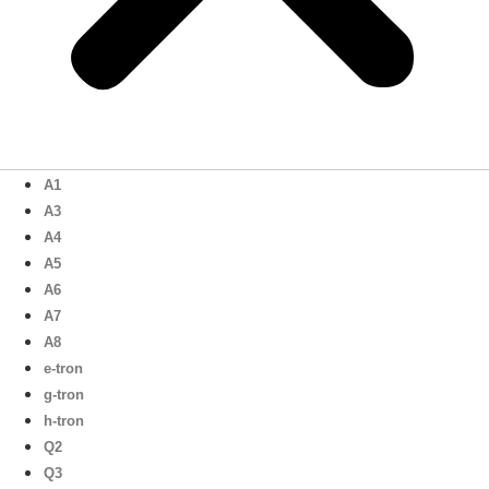
A1
A3
A4
A5
A6
A7
A8
e-tron
g-tron
h-tron
Q2
Q3