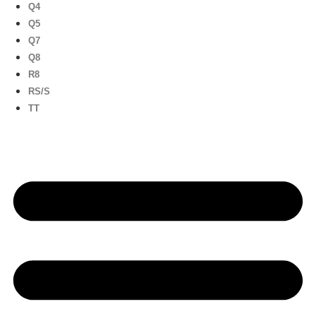
Q4
Q5
Q7
Q8
R8
RS/S
TT