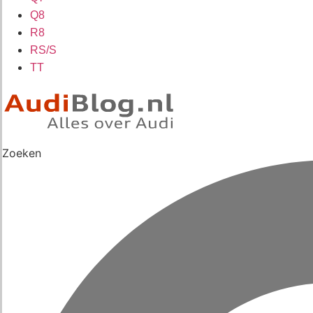
Q8
R8
RS/S
TT
Zoeken