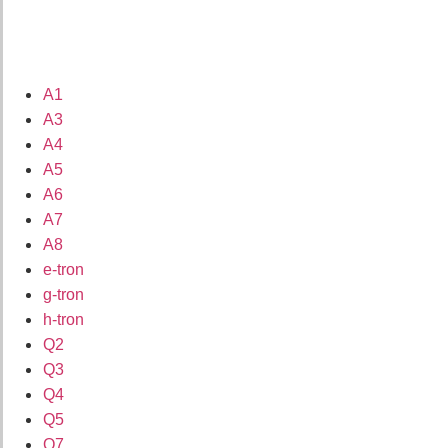
A1
A3
A4
A5
A6
A7
A8
e-tron
g-tron
h-tron
Q2
Q3
Q4
Q5
Q7