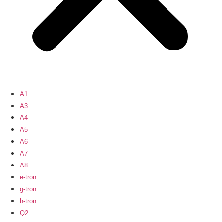
A1
A3
A4
A5
A6
A7
A8
e-tron
g-tron
h-tron
Q2