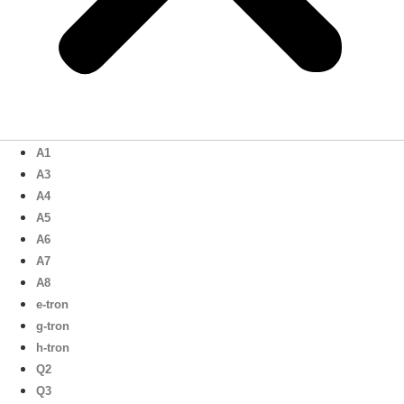
A1
A3
A4
A5
A6
A7
A8
e-tron
g-tron
h-tron
Q2
Q3