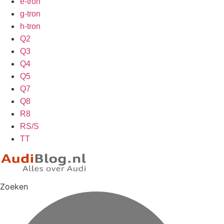
e-tron
g-tron
h-tron
Q2
Q3
Q4
Q5
Q7
Q8
R8
RS/S
TT
Zoeken