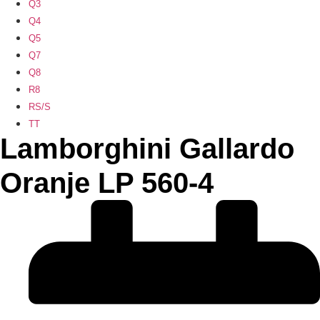
Q3
Q4
Q5
Q7
Q8
R8
RS/S
TT
Lamborghini Gallardo
Oranje LP 560-4