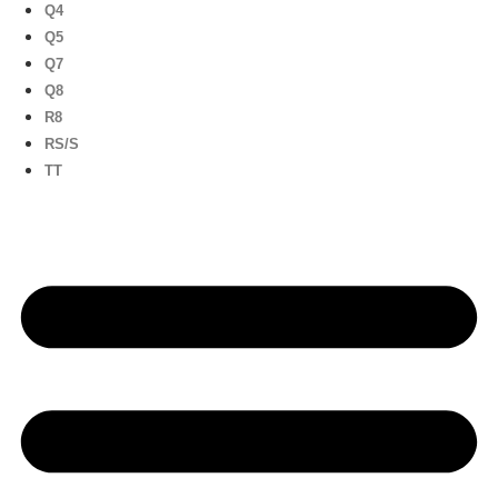
Q4
Q5
Q7
Q8
R8
RS/S
TT