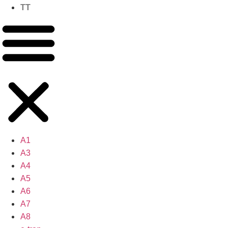
TT
A1
A3
A4
A5
A6
A7
A8