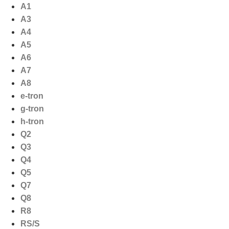
Ga
A1
naar
A3
de
A4
inhoud
A5
A6
A7
A8
e-tron
g-tron
h-tron
Q2
Q3
Q4
Q5
Q7
Q8
R8
RS/S