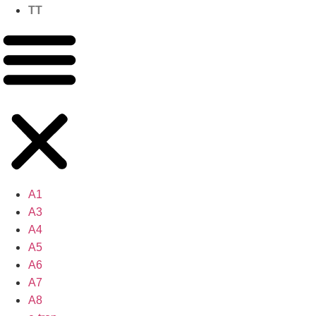
TT
A1
A3
A4
A5
A6
A7
A8