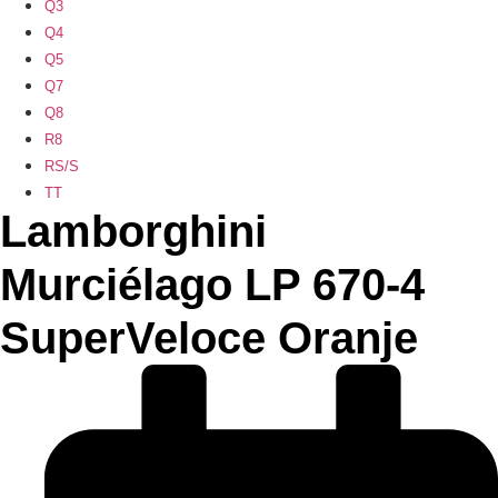
Q3
Q4
Q5
Q7
Q8
R8
RS/S
TT
Lamborghini
Murciélago LP 670-4
SuperVeloce Oranje