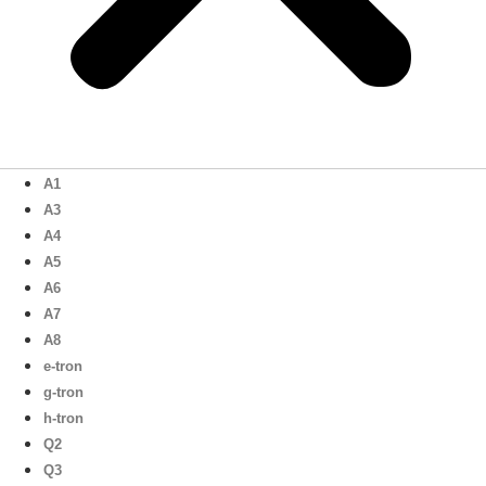
A1
A3
A4
A5
A6
A7
A8
e-tron
g-tron
h-tron
Q2
Q3