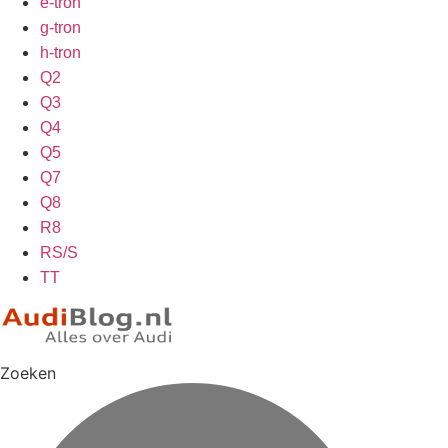
e-tron
g-tron
h-tron
Q2
Q3
Q4
Q5
Q7
Q8
R8
RS/S
TT
Zoeken