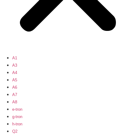
A1
A3
A4
A5
A6
A7
A8
e-tron
g-tron
h-tron
Q2