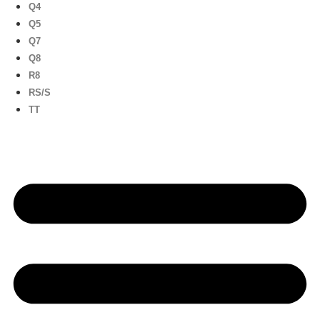
Q4
Q5
Q7
Q8
R8
RS/S
TT