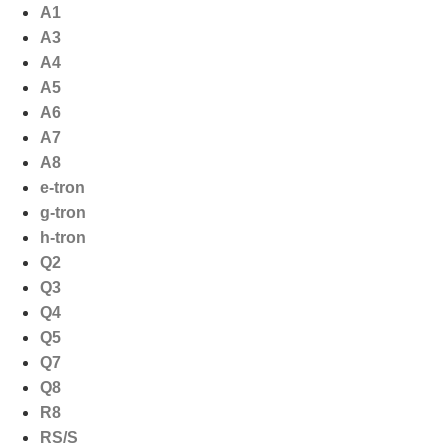
Ga
A1
naar
A3
de
A4
inhoud
A5
A6
A7
A8
e-tron
g-tron
h-tron
Q2
Q3
Q4
Q5
Q7
Q8
R8
RS/S