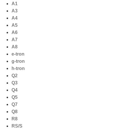
Ga
A1
naar
A3
de
A4
inhoud
A5
A6
A7
A8
e-tron
g-tron
h-tron
Q2
Q3
Q4
Q5
Q7
Q8
R8
RS/S