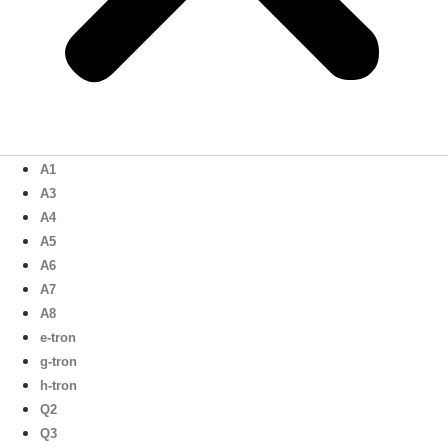
A1
A3
A4
A5
A6
A7
A8
e-tron
g-tron
h-tron
Q2
Q3