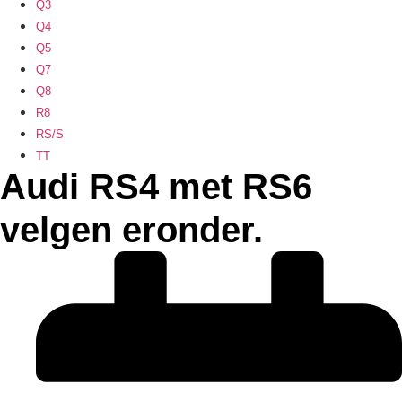
Q3
Q4
Q5
Q7
Q8
R8
RS/S
TT
Audi RS4 met RS6
velgen eronder.