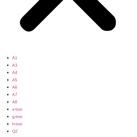
A1
A3
A4
A5
A6
A7
A8
e-tron
g-tron
h-tron
Q2