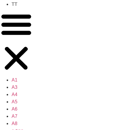
TT
A1
A3
A4
A5
A6
A7
A8