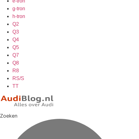
e-tron
g-tron
h-tron
Q2
Q3
Q4
Q5
Q7
Q8
R8
RS/S
TT
Zoeken