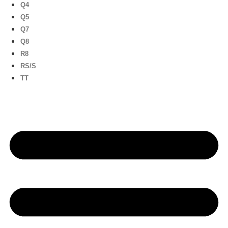
Q4
Q5
Q7
Q8
R8
RS/S
TT