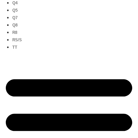
Q4
Q5
Q7
Q8
R8
RS/S
TT