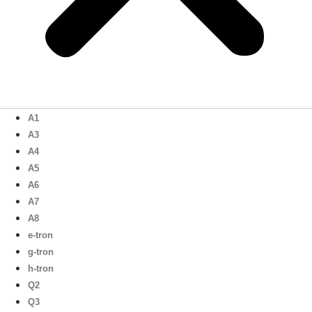
A1
A3
A4
A5
A6
A7
A8
e-tron
g-tron
h-tron
Q2
Q3