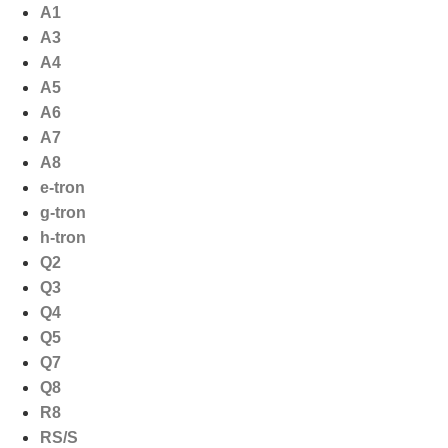
Ga
A1
naar
A3
de
A4
inhoud
A5
A6
A7
A8
e-tron
g-tron
h-tron
Q2
Q3
Q4
Q5
Q7
Q8
R8
RS/S