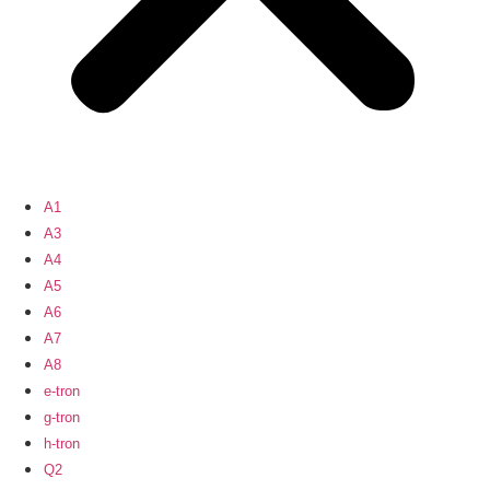
A1
A3
A4
A5
A6
A7
A8
e-tron
g-tron
h-tron
Q2