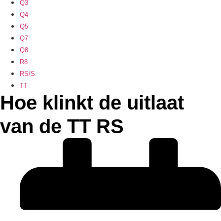
Q3
Q4
Q5
Q7
Q8
R8
RS/S
TT
Hoe klinkt de uitlaat
van de TT RS