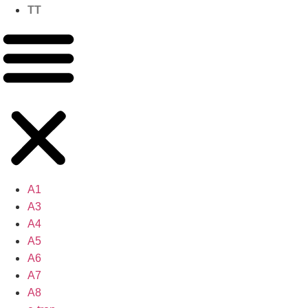
TT
A1
A3
A4
A5
A6
A7
A8