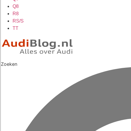
Q8
R8
RS/S
TT
Zoeken