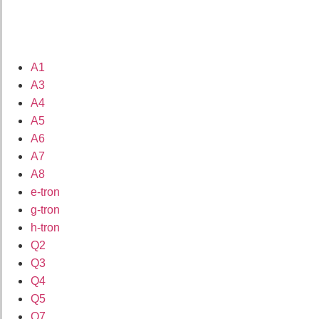
A1
A3
A4
A5
A6
A7
A8
e-tron
g-tron
h-tron
Q2
Q3
Q4
Q5
Q7